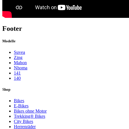
Footer
Modelle
Suvea
Zing
Mahon
Nhoma
141
140
Shop
Bikes
E-Bikes
Bikes ohne Motor
Trekking® Bikes
City Bikes
Herrenräder