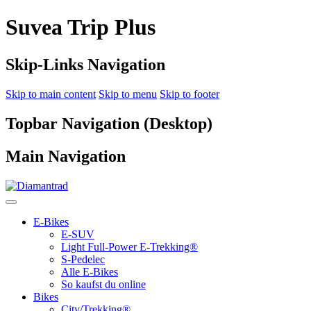
Suvea Trip Plus
Skip-Links Navigation
Skip to main content
Skip to menu
Skip to footer
Topbar Navigation (Desktop)
Main Navigation
E-Bikes
E-SUV
Light Full-Power E-Trekking®
S-Pedelec
Alle E-Bikes
So kaufst du online
Bikes
City/Trekking®