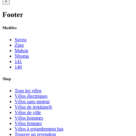
×
Footer
Modèles
Suvea
Zing
Mahon
Nhoma
141
140
Shop
Tous les vélos
Vélos électriques
Vélos sans moteur
Vélos de trekking®
Vélos de ville
Vélos hommes
Vélos femmes
Vélos à enjambement bas
Trouver un revendeur