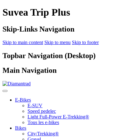
Suvea Trip Plus
Skip-Links Navigation
Skip to main content
Skip to menu
Skip to footer
Topbar Navigation (Desktop)
Main Navigation
E-Bikes
E-SUV
Speed pedelec
Light Full-Power E-Trekking®
Tous les e-bikes
Bikes
City/Trekking®
Gravel