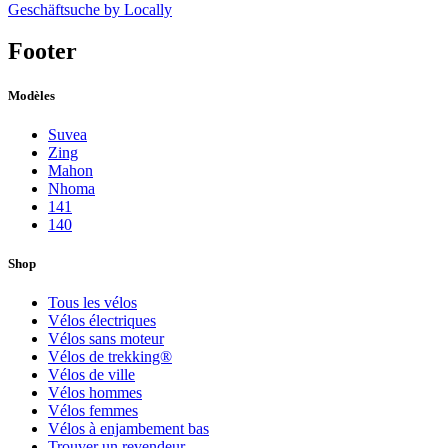
Geschäftsuche by Locally
Footer
Modèles
Suvea
Zing
Mahon
Nhoma
141
140
Shop
Tous les vélos
Vélos électriques
Vélos sans moteur
Vélos de trekking®
Vélos de ville
Vélos hommes
Vélos femmes
Vélos à enjambement bas
Trouver un revendeur