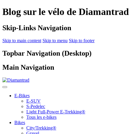
Blog sur le vélo de Diamantrad
Skip-Links Navigation
Skip to main content
Skip to menu
Skip to footer
Topbar Navigation (Desktop)
Main Navigation
E-Bikes
E-SUV
S-Pedelec
Light Full-Power E-Trekking®
Tous les e-bikes
Bikes
City/Trekking®
Gravel