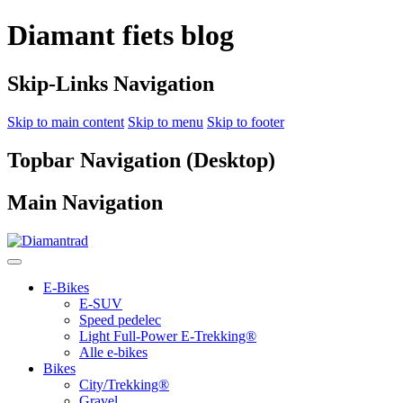
Diamant fiets blog
Skip-Links Navigation
Skip to main content
Skip to menu
Skip to footer
Topbar Navigation (Desktop)
Main Navigation
E-Bikes
E-SUV
Speed pedelec
Light Full-Power E-Trekking®
Alle e-bikes
Bikes
City/Trekking®
Gravel