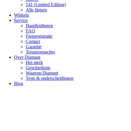
141 (Limited Edition)
Alle fietsen
Winkels
Service
Handleidingen
FAQ
Fietsregistratie
Contact
Garantie
Terugroepacties
Over Diamant
Het merk
Geschiedenis
Waarom Diamant
Tests & onderscheidingen
Blog