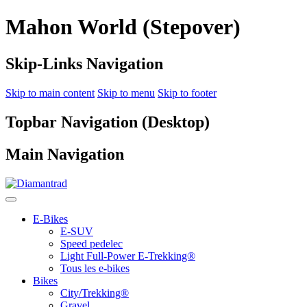
Mahon World (Stepover)
Skip-Links Navigation
Skip to main content
Skip to menu
Skip to footer
Topbar Navigation (Desktop)
Main Navigation
E-Bikes
E-SUV
Speed pedelec
Light Full-Power E-Trekking®
Tous les e-bikes
Bikes
City/Trekking®
Gravel