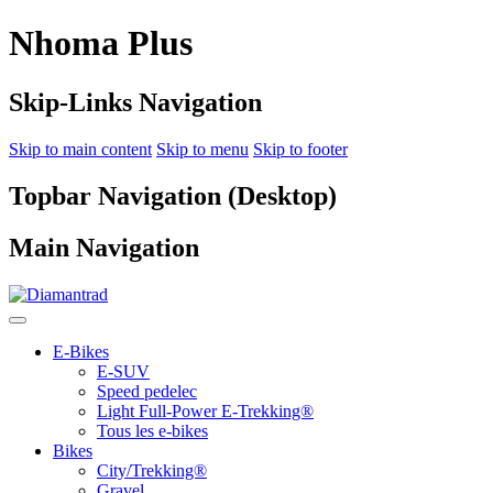
Nhoma Plus
Skip-Links Navigation
Skip to main content
Skip to menu
Skip to footer
Topbar Navigation (Desktop)
Main Navigation
E-Bikes
E-SUV
Speed pedelec
Light Full-Power E-Trekking®
Tous les e-bikes
Bikes
City/Trekking®
Gravel