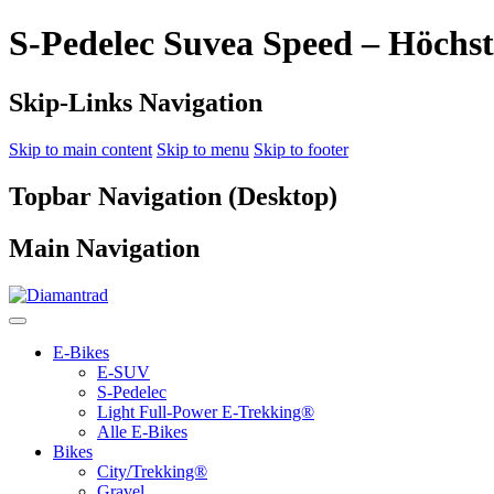
S-Pedelec Suvea Speed – Höchst
Skip-Links Navigation
Skip to main content
Skip to menu
Skip to footer
Topbar Navigation (Desktop)
Main Navigation
E-Bikes
E-SUV
S-Pedelec
Light Full-Power E-Trekking®
Alle E-Bikes
Bikes
City/Trekking®
Gravel