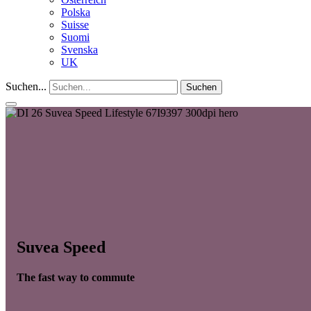
Polska
Suisse
Suomi
Svenska
UK
Suchen...
Suchen
Suvea Speed
The fast way to commute