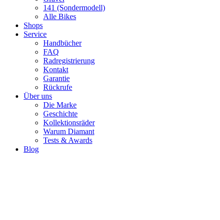
141 (Sondermodell)
Alle Bikes
Shops
Service
Handbücher
FAQ
Radregistrierung
Kontakt
Garantie
Rückrufe
Über uns
Die Marke
Geschichte
Kollektionsräder
Warum Diamant
Tests & Awards
Blog