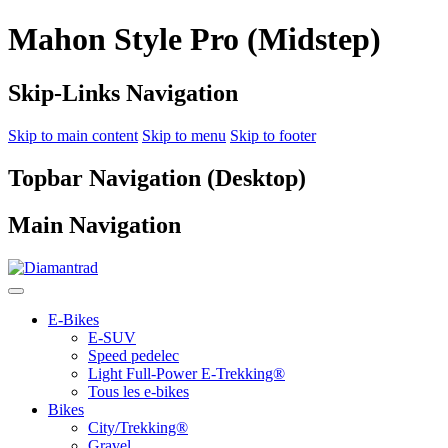
Mahon Style Pro (Midstep)
Skip-Links Navigation
Skip to main content
Skip to menu
Skip to footer
Topbar Navigation (Desktop)
Main Navigation
E-Bikes
E-SUV
Speed pedelec
Light Full-Power E-Trekking®
Tous les e-bikes
Bikes
City/Trekking®
Gravel