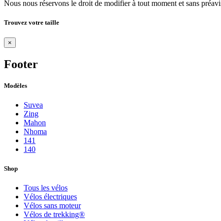
Nous nous réservons le droit de modifier à tout moment et sans préavis 
Trouvez votre taille
×
Footer
Modèles
Suvea
Zing
Mahon
Nhoma
141
140
Shop
Tous les vélos
Vélos électriques
Vélos sans moteur
Vélos de trekking®