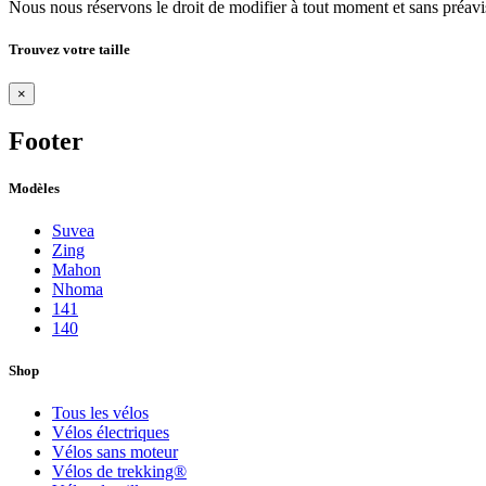
Nous nous réservons le droit de modifier à tout moment et sans préavis 
Trouvez votre taille
×
Footer
Modèles
Suvea
Zing
Mahon
Nhoma
141
140
Shop
Tous les vélos
Vélos électriques
Vélos sans moteur
Vélos de trekking®