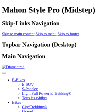
Mahon Style Pro (Midstep)
Skip-Links Navigation
Skip to main content
Skip to menu
Skip to footer
Topbar Navigation (Desktop)
Main Navigation
E-Bikes
E-SUV
S-Pedelec
Light Full-Power E-Trekking®
Tous les e-bikes
Bikes
City/Trekking®
Gravel