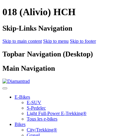
018 (Alivio) HCH
Skip-Links Navigation
Skip to main content
Skip to menu
Skip to footer
Topbar Navigation (Desktop)
Main Navigation
E-Bikes
E-SUV
S-Pedelec
Light Full-Power E-Trekking®
Tous les e-bikes
Bikes
City/Trekking®
Gravel