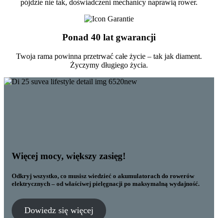
pójdzie nie tak, doświadczeni mechanicy naprawią rower.
Ponad 40 lat gwarancji
Twoja rama powinna przetrwać całe życie – tak jak diament.
Życzymy długiego życia.
Więcej mocy, większy zasięg!
Odkryj wszystko, co musisz wiedzieć o akumulatorach do rowerów
elektrycznych – od właściwej pielęgnacji po maksymalną wydajność.
Dowiedz się więcej