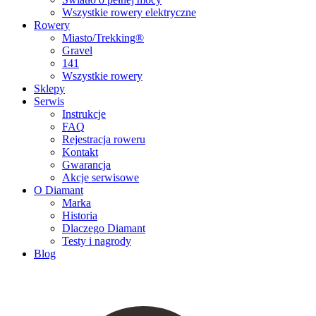
Wszystkie rowery elektryczne
Rowery
Miasto/Trekking®
Gravel
141
Wszystkie rowery
Sklepy
Serwis
Instrukcje
FAQ
Rejestracja roweru
Kontakt
Gwarancja
Akcje serwisowe
O Diamant
Marka
Historia
Dlaczego Diamant
Testy i nagrody
Blog