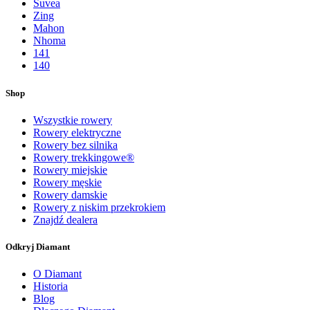
Suvea
Zing
Mahon
Nhoma
141
140
Shop
Wszystkie rowery
Rowery elektryczne
Rowery bez silnika
Rowery trekkingowe®
Rowery miejskie
Rowery męskie
Rowery damskie
Rowery z niskim przekrokiem
Znajdź dealera
Odkryj Diamant
O Diamant
Historia
Blog