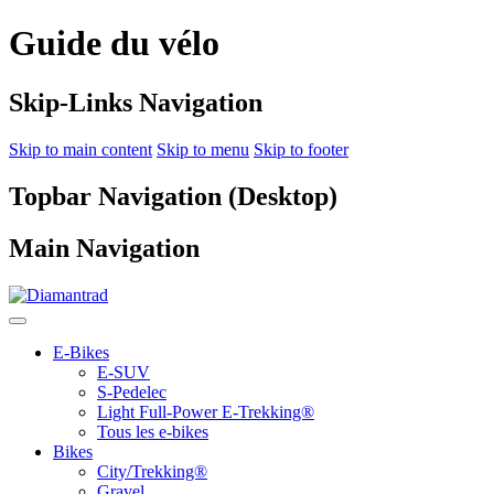
Guide du vélo
Skip-Links Navigation
Skip to main content
Skip to menu
Skip to footer
Topbar Navigation (Desktop)
Main Navigation
E-Bikes
E-SUV
S-Pedelec
Light Full-Power E-Trekking®
Tous les e-bikes
Bikes
City/Trekking®
Gravel