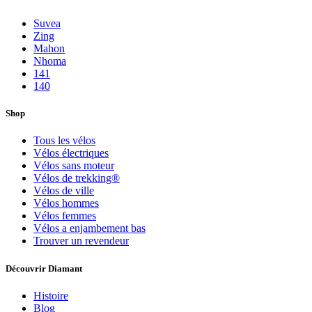
Suvea
Zing
Mahon
Nhoma
141
140
Shop
Tous les vélos
Vélos électriques
Vélos sans moteur
Vélos de trekking®
Vélos de ville
Vélos hommes
Vélos femmes
Vélos a enjambement bas
Trouver un revendeur
Découvrir Diamant
Histoire
Blog