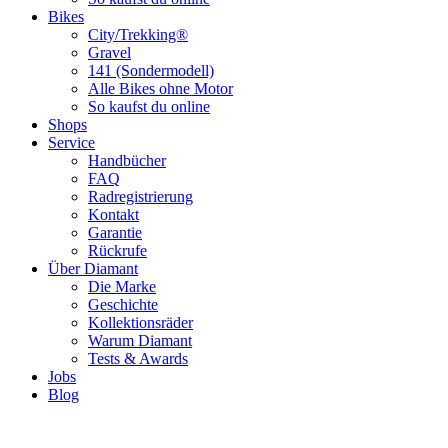
Bikes
City/Trekking®
Gravel
141 (Sondermodell)
Alle Bikes ohne Motor
So kaufst du online
Shops
Service
Handbücher
FAQ
Radregistrierung
Kontakt
Garantie
Rückrufe
Über Diamant
Die Marke
Geschichte
Kollektionsräder
Warum Diamant
Tests & Awards
Jobs
Blog