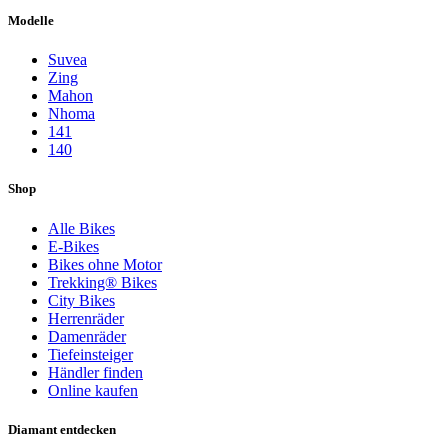
Modelle
Suvea
Zing
Mahon
Nhoma
141
140
Shop
Alle Bikes
E-Bikes
Bikes ohne Motor
Trekking® Bikes
City Bikes
Herrenräder
Damenräder
Tiefeinsteiger
Händler finden
Online kaufen
Diamant entdecken