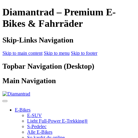
Diamantrad – Premium E-
Bikes & Fahrräder
Skip-Links Navigation
Skip to main content
Skip to menu
Skip to footer
Topbar Navigation (Desktop)
Main Navigation
E-Bikes
E-SUV
Light Full-Power E-Trekking®
S-Pedelec
Alle E-Bikes
So kaufst du online