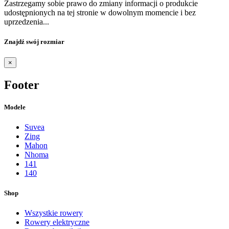
Zastrzegamy sobie prawo do zmiany informacji o produkcie
udostępnionych na tej stronie w dowolnym momencie i bez
uprzedzenia...
Znajdź swój rozmiar
×
Footer
Modele
Suvea
Zing
Mahon
Nhoma
141
140
Shop
Wszystkie rowery
Rowery elektryczne