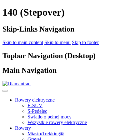
140 (Stepover)
Skip-Links Navigation
Skip to main content
Skip to menu
Skip to footer
Topbar Navigation (Desktop)
Main Navigation
Rowery elektryczne
E-SUV
S-Pedelec
Światło o pełnej mocy
Wszystkie rowery elektryczne
Rowery
Miasto/Trekking®
Gravel