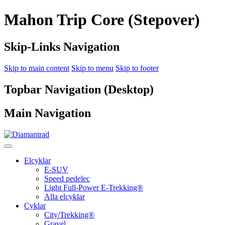
Mahon Trip Core (Stepover)
Skip-Links Navigation
Skip to main content
Skip to menu
Skip to footer
Topbar Navigation (Desktop)
Main Navigation
Elcyklar
E-SUV
Speed pedelec
Light Full-Power E-Trekking®
Alla elcyklar
Cyklar
City/Trekking®
Gravel