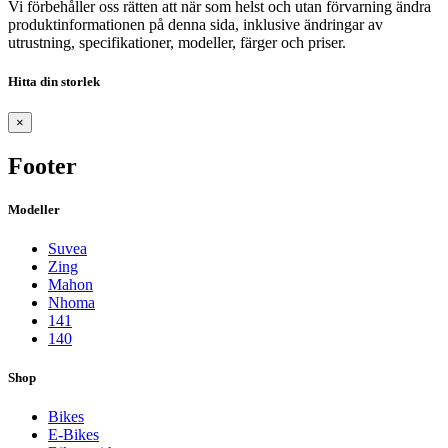
Vi förbehåller oss rätten att när som helst och utan förvarning ändra
produktinformationen på denna sida, inklusive ändringar av
utrustning, specifikationer, modeller, färger och priser.
Hitta din storlek
×
Footer
Modeller
Suvea
Zing
Mahon
Nhoma
141
140
Shop
Bikes
E-Bikes