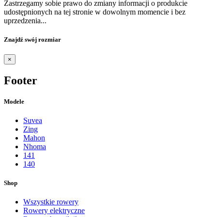
Zastrzegamy sobie prawo do zmiany informacji o produkcie
udostępnionych na tej stronie w dowolnym momencie i bez
uprzedzenia...
Znajdź swój rozmiar
×
Footer
Modele
Suvea
Zing
Mahon
Nhoma
141
140
Shop
Wszystkie rowery
Rowery elektryczne