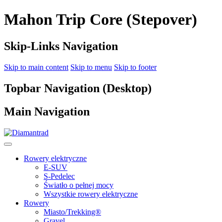
Mahon Trip Core (Stepover)
Skip-Links Navigation
Skip to main content
Skip to menu
Skip to footer
Topbar Navigation (Desktop)
Main Navigation
Rowery elektryczne
E-SUV
S-Pedelec
Światło o pełnej mocy
Wszystkie rowery elektryczne
Rowery
Miasto/Trekking®
Gravel