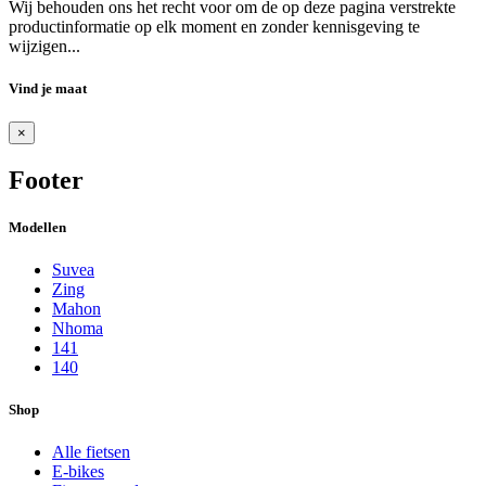
Wij behouden ons het recht voor om de op deze pagina verstrekte
productinformatie op elk moment en zonder kennisgeving te
wijzigen...
Vind je maat
×
Footer
Modellen
Suvea
Zing
Mahon
Nhoma
141
140
Shop
Alle fietsen
E-bikes