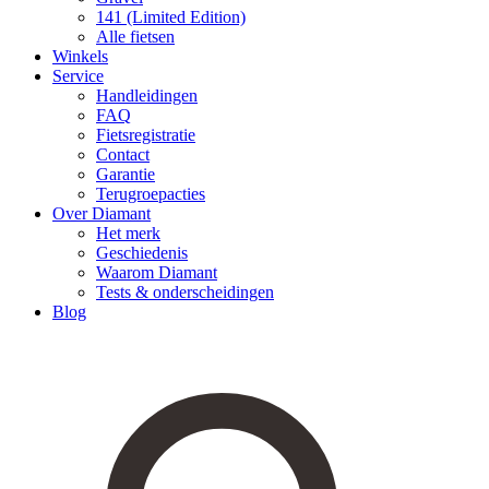
141 (Limited Edition)
Alle fietsen
Winkels
Service
Handleidingen
FAQ
Fietsregistratie
Contact
Garantie
Terugroepacties
Over Diamant
Het merk
Geschiedenis
Waarom Diamant
Tests & onderscheidingen
Blog