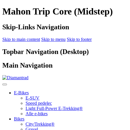
Mahon Trip Core (Midstep)
Skip-Links Navigation
Skip to main content
Skip to menu
Skip to footer
Topbar Navigation (Desktop)
Main Navigation
E-Bikes
E-SUV
Speed pedelec
Light Full-Power E-Trekking®
Alle e-bikes
Bikes
City/Trekking®
Gravel