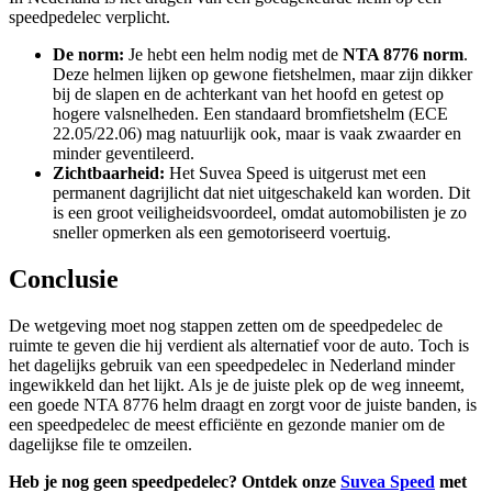
speedpedelec verplicht.
De norm:
Je hebt een helm nodig met de
NTA 8776 norm
.
Deze helmen lijken op gewone fietshelmen, maar zijn dikker
bij de slapen en de achterkant van het hoofd en getest op
hogere valsnelheden. Een standaard bromfietshelm (ECE
22.05/22.06) mag natuurlijk ook, maar is vaak zwaarder en
minder geventileerd.
Zichtbaarheid:
Het Suvea Speed is uitgerust met een
permanent dagrijlicht dat niet uitgeschakeld kan worden. Dit
is een groot veiligheidsvoordeel, omdat automobilisten je zo
sneller opmerken als een gemotoriseerd voertuig.
Conclusie
De wetgeving moet nog stappen zetten om de speedpedelec de
ruimte te geven die hij verdient als alternatief voor de auto. Toch is
het dagelijks gebruik van een speedpedelec in Nederland minder
ingewikkeld dan het lijkt. Als je de juiste plek op de weg inneemt,
een goede NTA 8776 helm draagt en zorgt voor de juiste banden, is
een speedpedelec de meest efficiënte en gezonde manier om de
dagelijkse file te omzeilen.
Heb je nog geen speedpedelec? Ontdek onze
Suvea Speed
met