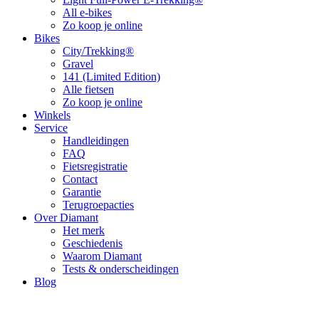
All e-bikes
Zo koop je online
Bikes
City/Trekking®
Gravel
141 (Limited Edition)
Alle fietsen
Zo koop je online
Winkels
Service
Handleidingen
FAQ
Fietsregistratie
Contact
Garantie
Terugroepacties
Over Diamant
Het merk
Geschiedenis
Waarom Diamant
Tests & onderscheidingen
Blog