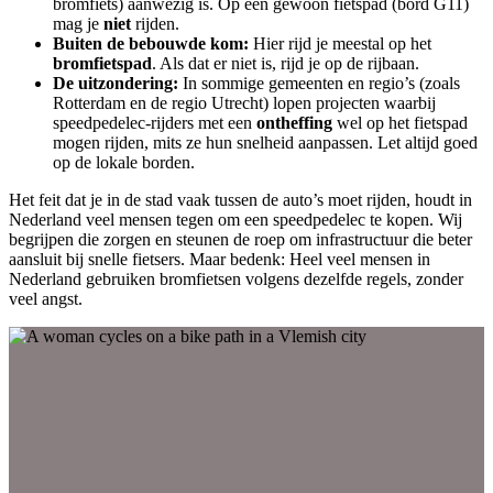
bromfiets) aanwezig is. Op een gewoon fietspad (bord G11)
mag je
niet
rijden.
Buiten de bebouwde kom:
Hier rijd je meestal op het
bromfietspad
. Als dat er niet is, rijd je op de rijbaan.
De uitzondering:
In sommige gemeenten en regio’s (zoals
Rotterdam en de regio Utrecht) lopen projecten waarbij
speedpedelec-rijders met een
ontheffing
wel op het fietspad
mogen rijden, mits ze hun snelheid aanpassen. Let altijd goed
op de lokale borden.
Het feit dat je in de stad vaak tussen de auto’s moet rijden, houdt in
Nederland veel mensen tegen om een speedpedelec te kopen. Wij
begrijpen die zorgen en steunen de roep om infrastructuur die beter
aansluit bij snelle fietsers. Maar bedenk: Heel veel mensen in
Nederland gebruiken bromfietsen volgens dezelfde regels, zonder
veel angst.