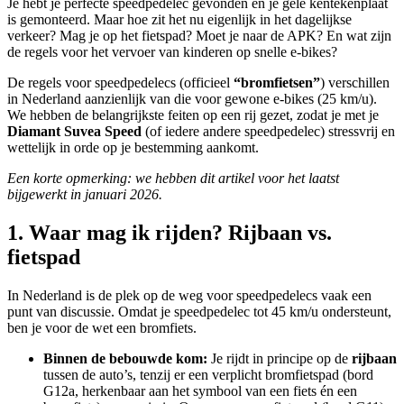
Je hebt je perfecte speedpedelec gevonden en je gele kentekenplaat
is gemonteerd. Maar hoe zit het nu eigenlijk in het dagelijkse
verkeer? Mag je op het fietspad? Moet je naar de APK? En wat zijn
de regels voor het vervoer van kinderen op snelle e-bikes?
De regels voor speedpedelecs (officieel
“bromfietsen”
) verschillen
in Nederland aanzienlijk van die voor gewone e-bikes (25 km/u).
We hebben de belangrijkste feiten op een rij gezet, zodat je met je
Diamant Suvea Speed
(of iedere andere speedpedelec) stressvrij en
wettelijk in orde op je bestemming aankomt.
Een korte opmerking: we hebben dit artikel voor het laatst
bijgewerkt in januari 2026.
1. Waar mag ik rijden? Rijbaan vs.
fietspad
In Nederland is de plek op de weg voor speedpedelecs vaak een
punt van discussie. Omdat je speedpedelec tot 45 km/u ondersteunt,
ben je voor de wet een bromfiets.
Binnen de bebouwde kom:
Je rijdt in principe op de
rijbaan
tussen de auto’s, tenzij er een verplicht bromfietspad (bord
G12a, herkenbaar aan het symbool van een fiets én een