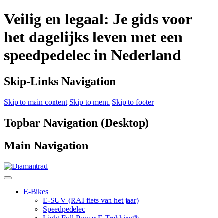
Veilig en legaal: Je gids voor
het dagelijks leven met een
speedpedelec in Nederland
Skip-Links Navigation
Skip to main content
Skip to menu
Skip to footer
Topbar Navigation (Desktop)
Main Navigation
E-Bikes
E-SUV (RAI fiets van het jaar)
Speedpedelec
Light Full-Power E-Trekking®