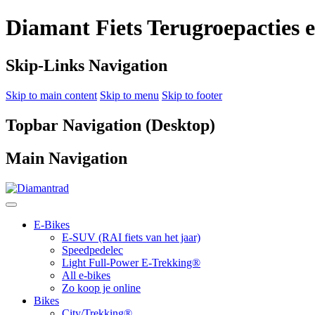
Diamant Fiets Terugroepacties 
Skip-Links Navigation
Skip to main content
Skip to menu
Skip to footer
Topbar Navigation (Desktop)
Main Navigation
E-Bikes
E-SUV (RAI fiets van het jaar)
Speedpedelec
Light Full-Power E-Trekking®
All e-bikes
Zo koop je online
Bikes
City/Trekking®