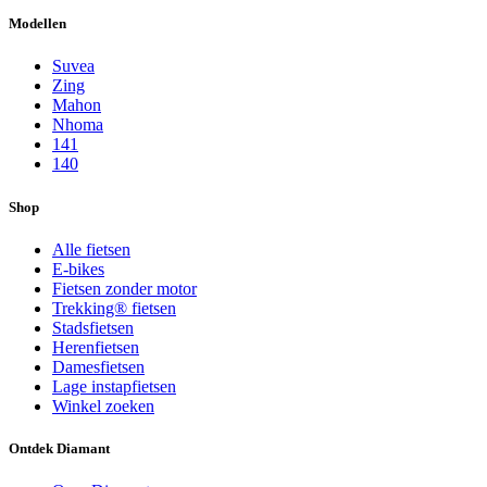
Modellen
Suvea
Zing
Mahon
Nhoma
141
140
Shop
Alle fietsen
E-bikes
Fietsen zonder motor
Trekking® fietsen
Stadsfietsen
Herenfietsen
Damesfietsen
Lage instapfietsen
Winkel zoeken
Ontdek Diamant