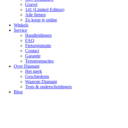
Gravel
141 (Limited Edition)
Alle fietsen
Zo koop je online
Winkels
Service
Handleidingen
FAQ
Fietsregistratie
Contact
Garantie
Terugroepacties
Over Diamant
Het merk
Geschiedenis
Waarom Diamant
Tests & onderscheidingen
Blog