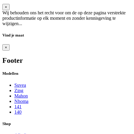
×
Wij behouden ons het recht voor om de op deze pagina verstrekte
productinformatie op elk moment en zonder kennisgeving te
wijzigen...
Vind je maat
×
Footer
Modellen
Suvea
Zing
Mahon
Nhoma
141
140
Shop