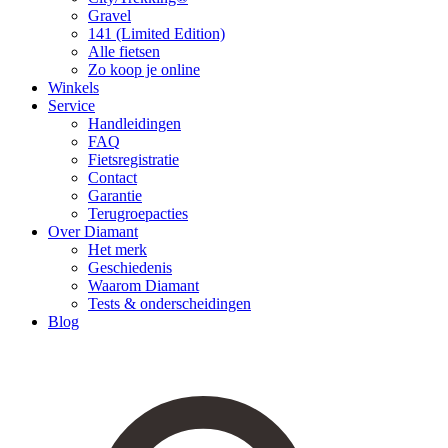
Gravel
141 (Limited Edition)
Alle fietsen
Zo koop je online
Winkels
Service
Handleidingen
FAQ
Fietsregistratie
Contact
Garantie
Terugroepacties
Over Diamant
Het merk
Geschiedenis
Waarom Diamant
Tests & onderscheidingen
Blog