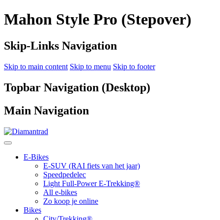
Mahon Style Pro (Stepover)
Skip-Links Navigation
Skip to main content
Skip to menu
Skip to footer
Topbar Navigation (Desktop)
Main Navigation
E-Bikes
E-SUV (RAI fiets van het jaar)
Speedpedelec
Light Full-Power E-Trekking®
All e-bikes
Zo koop je online
Bikes
City/Trekking®