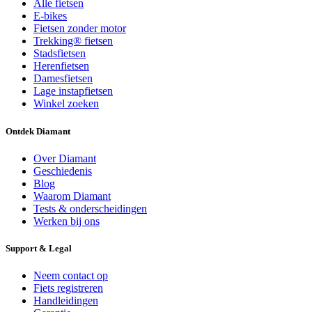
Alle fietsen
E-bikes
Fietsen zonder motor
Trekking® fietsen
Stadsfietsen
Herenfietsen
Damesfietsen
Lage instapfietsen
Winkel zoeken
Ontdek Diamant
Over Diamant
Geschiedenis
Blog
Waarom Diamant
Tests & onderscheidingen
Werken bij ons
Support & Legal
Neem contact op
Fiets registreren
Handleidingen