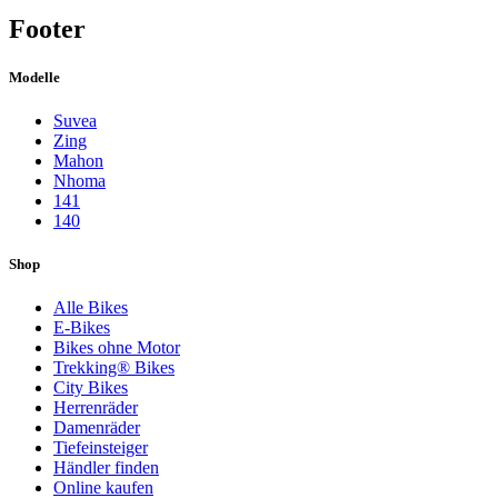
Footer
Modelle
Suvea
Zing
Mahon
Nhoma
141
140
Shop
Alle Bikes
E-Bikes
Bikes ohne Motor
Trekking® Bikes
City Bikes
Herrenräder
Damenräder
Tiefeinsteiger
Händler finden
Online kaufen