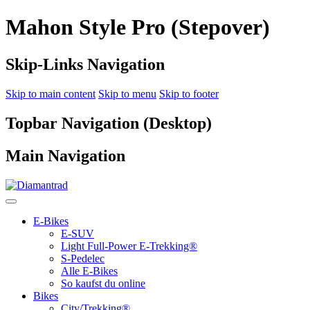
Mahon Style Pro (Stepover)
Skip-Links Navigation
Skip to main content
Skip to menu
Skip to footer
Topbar Navigation (Desktop)
Main Navigation
E-Bikes
E-SUV
Light Full-Power E-Trekking®
S-Pedelec
Alle E-Bikes
So kaufst du online
Bikes
City/Trekking®