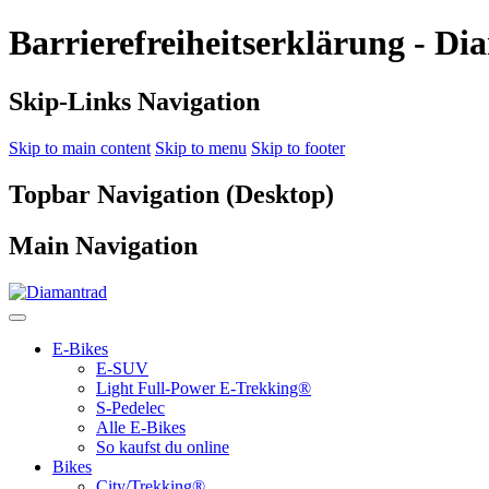
Barrierefreiheitserklärung - D
Skip-Links Navigation
Skip to main content
Skip to menu
Skip to footer
Topbar Navigation (Desktop)
Main Navigation
E-Bikes
E-SUV
Light Full-Power E-Trekking®
S-Pedelec
Alle E-Bikes
So kaufst du online
Bikes
City/Trekking®