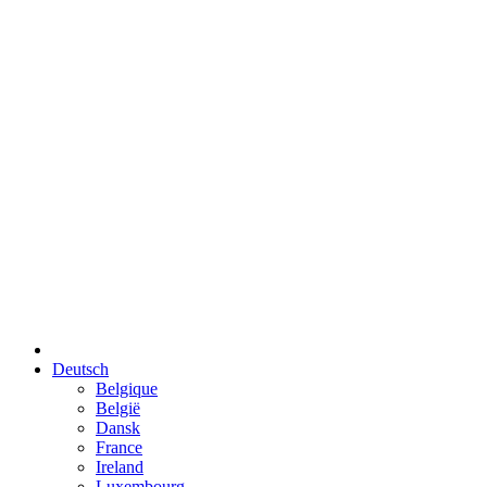
Deutsch
Belgique
België
Dansk
France
Ireland
Luxembourg