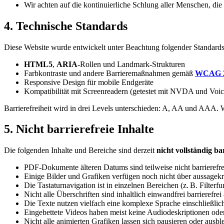
Wir achten auf die kontinuierliche Schlung aller Menschen, die 
4. Technische Standards
Diese Website wurde entwickelt unter Beachtung folgender Standards
HTML5
,
ARIA
-Rollen und Landmark-Strukturen
Farbkontraste und andere Barrieremaßnahmen gemäß
WCAG 2
Responsive Design für mobile Endgeräte
Kompatibilität mit Screenreadern (getestet mit NVDA und Voi
Barrierefreiheit wird in drei Levels unterschieden: A, AA und AAA. 
5. Nicht barrierefreie Inhalte
Die folgenden Inhalte und Bereiche sind derzeit
nicht vollständig ba
PDF-Dokumente älteren Datums sind teilweise nicht barrierefre
Einige Bilder und Grafiken verfügen noch nicht über aussagekrä
Die Tastaturnavigation ist in einzelnen Bereichen (z. B. Filterf
Nicht alle Überschriften sind inhaltlich einwandfrei barrierefrei
Die Texte nutzen vielfach eine komplexe Sprache einschließlic
Eingebettete Videos haben meist keine Audiodeskriptionen oder
Nicht alle animierten Grafiken lassen sich pausieren oder ausbl