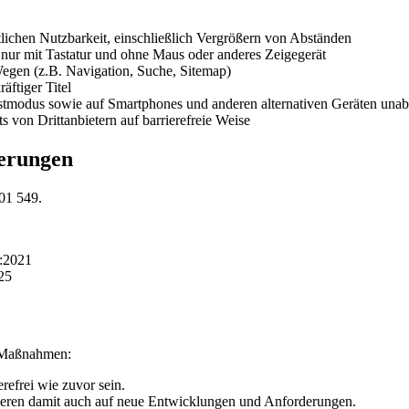
ichen Nutzbarkeit, einschließlich Vergrößern von Abständen
) nur mit Tastatur und ohne Maus oder anderes Zeigegerät
 Wegen (z.B. Navigation, Suche, Sitemap)
äftiger Titel
tmodus sowie auf Smartphones und anderen alternativen Geräten unab
 von Drittanbietern auf barrierefreie Weise
derungen
01 549.
9:2021
025
he Maßnahmen:
refrei wie zuvor sein.
ieren damit auch auf neue Entwicklungen und Anforderungen.