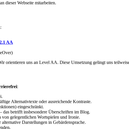
an dieser Webseite mitarbeiten.
:
.1 AA
ceOver)
Wir orientieren uns an Level AA. Diese Umsetzung gelingt uns teilweis
rrierefrei
:
i.
ftige Alternativtexte oder ausreichende Kontraste.
unktionen) eingeschränkt.
 – das betrifft insbesondere Überschriften im Blog.
h von gelegentlichen Wortspielen und Ironie.
 alternative Darstellungen in Gebärdensprache.
enden.