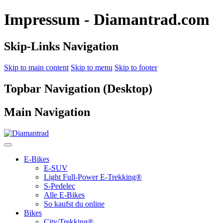
Impressum - Diamantrad.com
Skip-Links Navigation
Skip to main content
Skip to menu
Skip to footer
Topbar Navigation (Desktop)
Main Navigation
E-Bikes
E-SUV
Light Full-Power E-Trekking®
S-Pedelec
Alle E-Bikes
So kaufst du online
Bikes
City/Trekking®