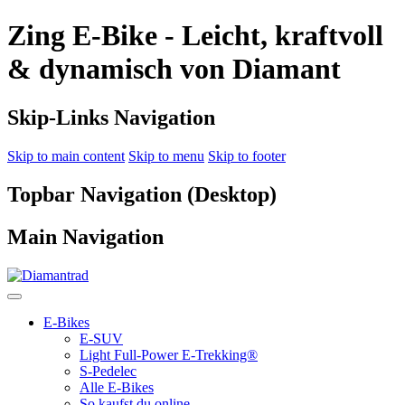
Zing E‑Bike - Leicht, kraftvoll
& dynamisch von Diamant
Skip-Links Navigation
Skip to main content
Skip to menu
Skip to footer
Topbar Navigation (Desktop)
Main Navigation
E-Bikes
E-SUV
Light Full-Power E-Trekking®
S-Pedelec
Alle E-Bikes
So kaufst du online