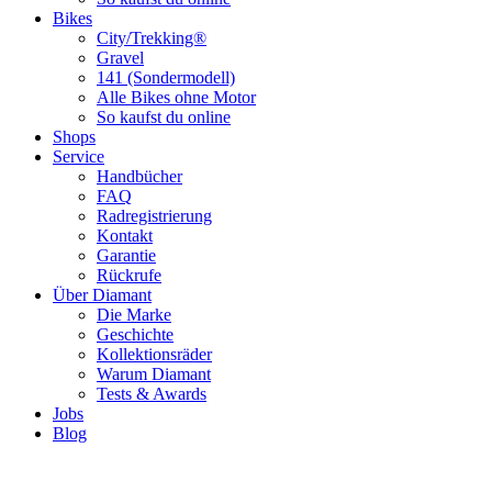
Bikes
City/Trekking®
Gravel
141 (Sondermodell)
Alle Bikes ohne Motor
So kaufst du online
Shops
Service
Handbücher
FAQ
Radregistrierung
Kontakt
Garantie
Rückrufe
Über Diamant
Die Marke
Geschichte
Kollektionsräder
Warum Diamant
Tests & Awards
Jobs
Blog