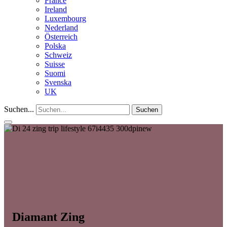
France
Ireland
Luxembourg
Nederland
Österreich
Polska
Schweiz
Suisse
Suomi
Svenska
UK
Suchen...
Suchen
Diamant Zing