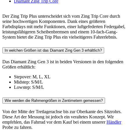
Diamant Zing Trip Core
Der Zing Trip Plus unterscheidet sich vom Zing Trip Core durch
seine hochwertigen Komponenten. Dank eines größeren
Farbdisplays mit mehr Funktionen, einer luftgefederten Federgabel,
leistungsfähigeren Scheibenbremsen und einem 10-fach-Gang-
System bietet die Zing Trip Plus ein vielseitigeres Fahrerlebnis.
In welchen Größen ist das Diamant Zing Gen 3 erhältlich?
Das Diamant Zing Gen 3 ist in beiden Versionen in den folgenden
Größen erhältlich:
Stepover: M, L, XL
Midstep: S/M/L
Lowstep: S/M/L
Wie werden die Rahmengrößen in Zentimetern gemessen?
Von der Mitte der Tretlagerachse bis zur Oberkante des Sitzrohrs.
Diese Art der Messung ist jedoch ein veraltetes Konzept. Wir
empfehlen, das Fahrrad vor dem Kauf bei einem unserer
Händler
Probe zu fahren.