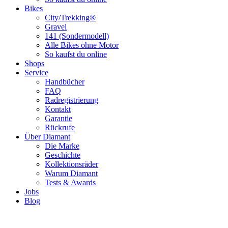
Bikes
City/Trekking®
Gravel
141 (Sondermodell)
Alle Bikes ohne Motor
So kaufst du online
Shops
Service
Handbücher
FAQ
Radregistrierung
Kontakt
Garantie
Rückrufe
Über Diamant
Die Marke
Geschichte
Kollektionsräder
Warum Diamant
Tests & Awards
Jobs
Blog