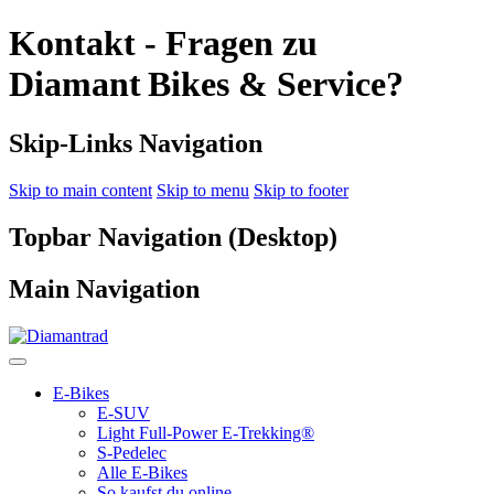
Kontakt - Fragen zu
Diamant Bikes & Service?
Skip-Links Navigation
Skip to main content
Skip to menu
Skip to footer
Topbar Navigation (Desktop)
Main Navigation
E-Bikes
E-SUV
Light Full-Power E-Trekking®
S-Pedelec
Alle E-Bikes
So kaufst du online