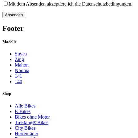
Mit dem Absenden akzeptiere ich die Datenschutzbedingungen.
Footer
Modelle
Suvea
Zing
Mahon
Nhoma
141
140
Shop
Alle Bikes
E-Bikes
Bikes ohne Motor
Trekking® Bikes
City Bikes
Herrenräder