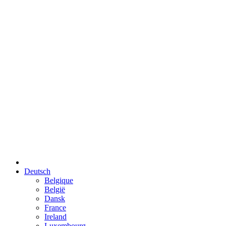
Deutsch
Belgique
België
Dansk
France
Ireland
Luxembourg