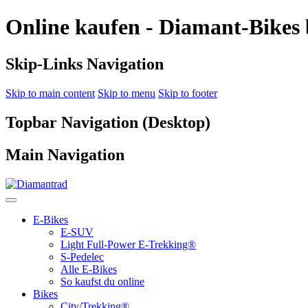
Online kaufen - Diamant‑Bikes
Skip-Links Navigation
Skip to main content
Skip to menu
Skip to footer
Topbar Navigation (Desktop)
Main Navigation
E-Bikes
E-SUV
Light Full-Power E-Trekking®
S-Pedelec
Alle E-Bikes
So kaufst du online
Bikes
City/Trekking®