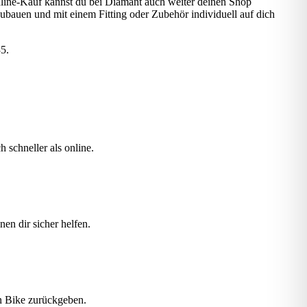
nline-Kauf kannst du bei Diamant auch weiter deinen Shop
fzubauen und mit einem Fitting oder Zubehör individuell auf dich
5.
 schneller als online.
en dir sicher helfen.
in Bike zurückgeben.