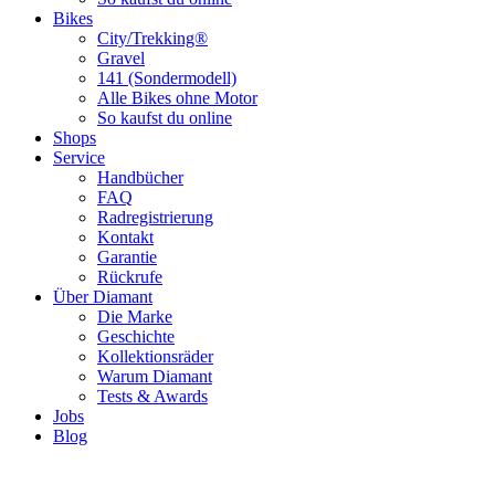
Bikes
City/Trekking®
Gravel
141 (Sondermodell)
Alle Bikes ohne Motor
So kaufst du online
Shops
Service
Handbücher
FAQ
Radregistrierung
Kontakt
Garantie
Rückrufe
Über Diamant
Die Marke
Geschichte
Kollektionsräder
Warum Diamant
Tests & Awards
Jobs
Blog