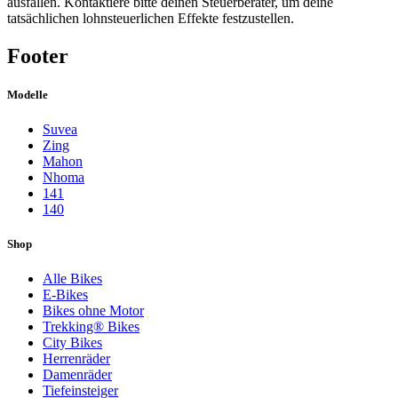
ausfallen. Kontaktiere bitte deinen Steuerberater, um deine
tatsächlichen lohnsteuerlichen Effekte festzustellen.
Footer
Modelle
Suvea
Zing
Mahon
Nhoma
141
140
Shop
Alle Bikes
E-Bikes
Bikes ohne Motor
Trekking® Bikes
City Bikes
Herrenräder
Damenräder
Tiefeinsteiger