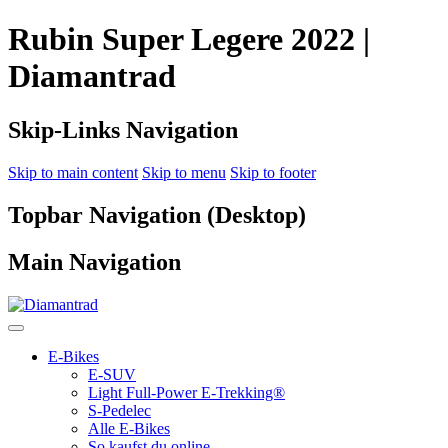
Rubin Super Legere 2022 |
Diamantrad
Skip-Links Navigation
Skip to main content
Skip to menu
Skip to footer
Topbar Navigation (Desktop)
Main Navigation
E-Bikes
E-SUV
Light Full-Power E-Trekking®
S-Pedelec
Alle E-Bikes
So kaufst du online