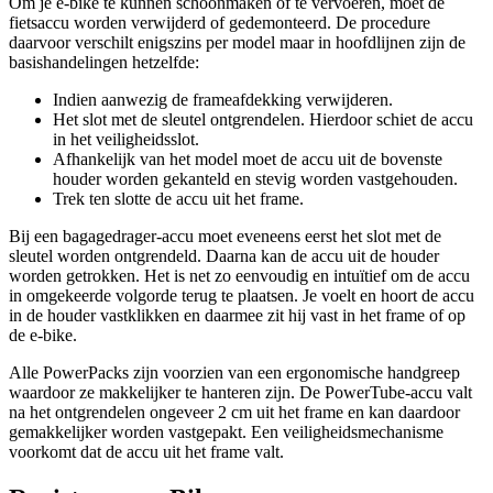
Om je e-bike te kunnen schoonmaken of te vervoeren, moet de
fietsaccu worden verwijderd of gedemonteerd. De procedure
daarvoor verschilt enigszins per model maar in hoofdlijnen zijn de
basishandelingen hetzelfde:
Indien aanwezig de frameafdekking verwijderen.
Het slot met de sleutel ontgrendelen. Hierdoor schiet de accu
in het veiligheidsslot.
Afhankelijk van het model moet de accu uit de bovenste
houder worden gekanteld en stevig worden vastgehouden.
Trek ten slotte de accu uit het frame.
Bij een bagagedrager-accu moet eveneens eerst het slot met de
sleutel worden ontgrendeld. Daarna kan de accu uit de houder
worden getrokken. Het is net zo eenvoudig en intuïtief om de accu
in omgekeerde volgorde terug te plaatsen. Je voelt en hoort de accu
in de houder vastklikken en daarmee zit hij vast in het frame of op
de e-bike.
Alle PowerPacks zijn voorzien van een ergonomische handgreep
waardoor ze makkelijker te hanteren zijn. De PowerTube-accu valt
na het ontgrendelen ongeveer 2 cm uit het frame en kan daardoor
gemakkelijker worden vastgepakt. Een veiligheidsmechanisme
voorkomt dat de accu uit het frame valt.