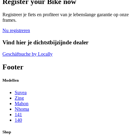
Register your Bike now
Registreer je fiets en profiteer van je lebenslange garantie op onze
frames.
Nu registreren
Vind hier je dichtstbijzijnde dealer
Geschäftsuche by Locally
Footer
Modellen
Suvea
Zing
Mahon
Nhoma
141
140
Shop