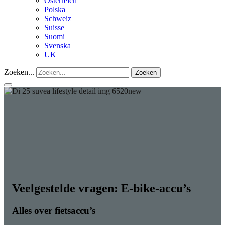
Österreich
Polska
Schweiz
Suisse
Suomi
Svenska
UK
Zoeken...
Zoeken
Veelgestelde vragen: E-bike-accu’s
Alles over fietsaccu’s