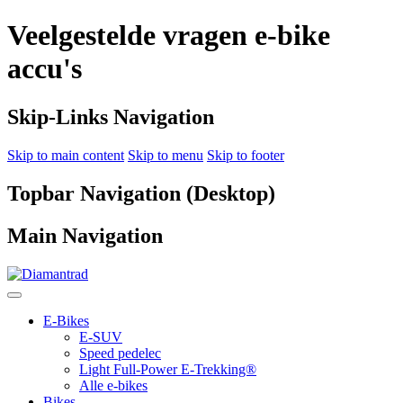
Veelgestelde vragen e-bike
accu's
Skip-Links Navigation
Skip to main content
Skip to menu
Skip to footer
Topbar Navigation (Desktop)
Main Navigation
E-Bikes
E-SUV
Speed pedelec
Light Full-Power E-Trekking®
Alle e-bikes
Bikes