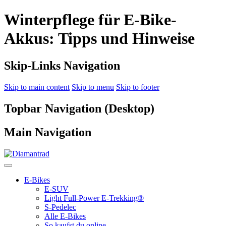
Winterpflege für E-Bike-
Akkus: Tipps und Hinweise
Skip-Links Navigation
Skip to main content
Skip to menu
Skip to footer
Topbar Navigation (Desktop)
Main Navigation
E-Bikes
E-SUV
Light Full-Power E-Trekking®
S-Pedelec
Alle E-Bikes
So kaufst du online