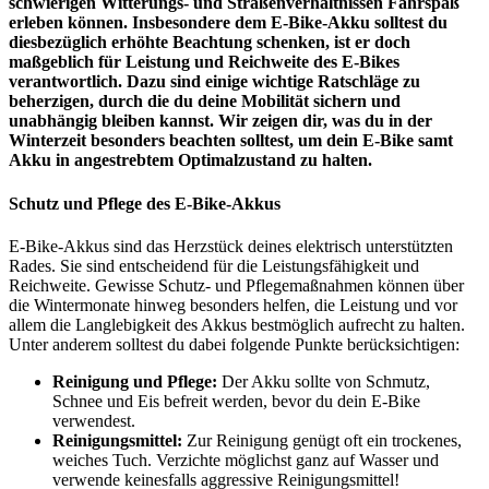
schwierigen Witterungs- und Straßenverhältnissen Fahrspaß
erleben können. Insbesondere dem E-Bike-Akku solltest du
diesbezüglich erhöhte Beachtung schenken, ist er doch
maßgeblich für Leistung und Reichweite des E-Bikes
verantwortlich. Dazu sind einige wichtige Ratschläge zu
beherzigen, durch die du deine Mobilität sichern und
unabhängig bleiben kannst. Wir zeigen dir, was du in der
Winterzeit besonders beachten solltest, um dein E-Bike samt
Akku in angestrebtem Optimalzustand zu halten.
Schutz und Pflege des E-Bike-Akkus
E-Bike-Akkus sind das Herzstück deines elektrisch unterstützten
Rades. Sie sind entscheidend für die Leistungsfähigkeit und
Reichweite. Gewisse Schutz- und Pflegemaßnahmen können über
die Wintermonate hinweg besonders helfen, die Leistung und vor
allem die Langlebigkeit des Akkus bestmöglich aufrecht zu halten.
Unter anderem solltest du dabei folgende Punkte berücksichtigen:
Reinigung und Pflege:
Der Akku sollte von Schmutz,
Schnee und Eis befreit werden, bevor du dein E-Bike
verwendest.
Reinigungsmittel:
Zur Reinigung genügt oft ein trockenes,
weiches Tuch. Verzichte möglichst ganz auf Wasser und
verwende keinesfalls aggressive Reinigungsmittel!