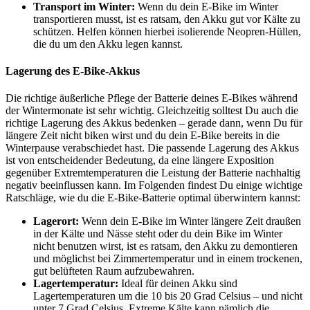
Transport im Winter:
Wenn du dein E-Bike im Winter
transportieren musst, ist es ratsam, den Akku gut vor Kälte zu
schützen. Helfen können hierbei isolierende Neopren-Hüllen,
die du um den Akku legen kannst.
Lagerung des E-Bike-Akkus
Die richtige äußerliche Pflege der Batterie deines E-Bikes während
der Wintermonate ist sehr wichtig. Gleichzeitig solltest Du auch die
richtige Lagerung des Akkus bedenken – gerade dann, wenn Du für
längere Zeit nicht biken wirst und du dein E-Bike bereits in die
Winterpause verabschiedet hast. Die passende Lagerung des Akkus
ist von entscheidender Bedeutung, da eine längere Exposition
gegenüber Extremtemperaturen die Leistung der Batterie nachhaltig
negativ beeinflussen kann. Im Folgenden findest Du einige wichtige
Ratschläge, wie du die E-Bike-Batterie optimal überwintern kannst:
Lagerort:
Wenn dein E-Bike im Winter längere Zeit draußen
in der Kälte und Nässe steht oder du dein Bike im Winter
nicht benutzen wirst, ist es ratsam, den Akku zu demontieren
und möglichst bei Zimmertemperatur und in einem trockenen,
gut belüfteten Raum aufzubewahren.
Lagertemperatur:
Ideal für deinen Akku sind
Lagertemperaturen um die 10 bis 20 Grad Celsius – und nicht
unter 7 Grad Celsius. Extreme Kälte kann nämlich die