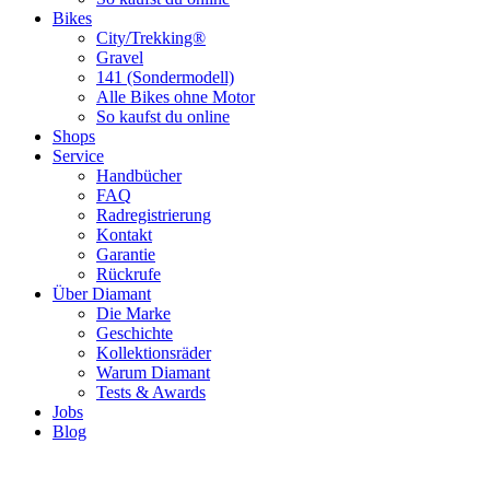
Bikes
City/Trekking®
Gravel
141 (Sondermodell)
Alle Bikes ohne Motor
So kaufst du online
Shops
Service
Handbücher
FAQ
Radregistrierung
Kontakt
Garantie
Rückrufe
Über Diamant
Die Marke
Geschichte
Kollektionsräder
Warum Diamant
Tests & Awards
Jobs
Blog