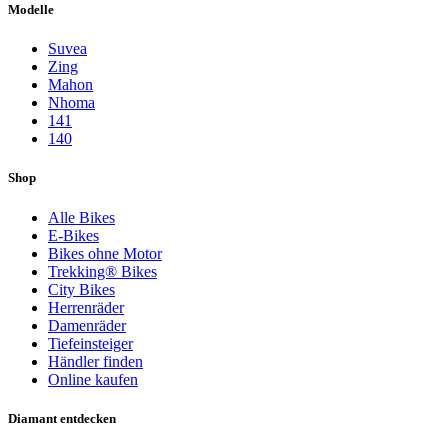
Modelle
Suvea
Zing
Mahon
Nhoma
141
140
Shop
Alle Bikes
E-Bikes
Bikes ohne Motor
Trekking® Bikes
City Bikes
Herrenräder
Damenräder
Tiefeinsteiger
Händler finden
Online kaufen
Diamant entdecken