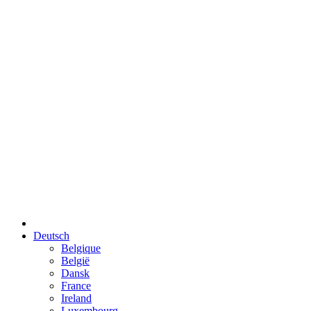
Deutsch
Belgique
België
Dansk
France
Ireland
Luxembourg