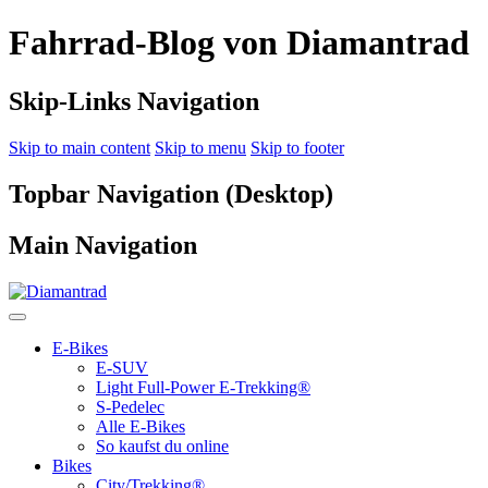
Fahrrad-Blog von Diamantrad
Skip-Links Navigation
Skip to main content
Skip to menu
Skip to footer
Topbar Navigation (Desktop)
Main Navigation
E-Bikes
E-SUV
Light Full-Power E-Trekking®
S-Pedelec
Alle E-Bikes
So kaufst du online
Bikes
City/Trekking®