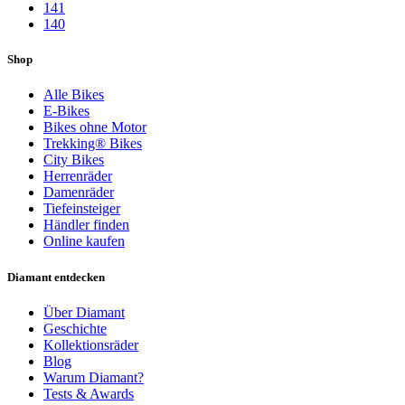
141
140
Shop
Alle Bikes
E-Bikes
Bikes ohne Motor
Trekking® Bikes
City Bikes
Herrenräder
Damenräder
Tiefeinsteiger
Händler finden
Online kaufen
Diamant entdecken
Über Diamant
Geschichte
Kollektionsräder
Blog
Warum Diamant?
Tests & Awards