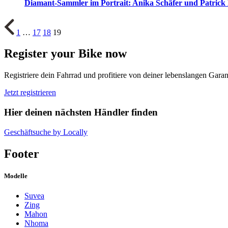
Diamant-Sammler im Portrait: Anika Schäfer und Patrick
1
…
17
18
19
Register your Bike now
Registriere dein Fahrrad und profitiere von deiner lebenslangen Gara
Jetzt registrieren
Hier deinen nächsten Händler finden
Geschäftsuche by Locally
Footer
Modelle
Suvea
Zing
Mahon
Nhoma