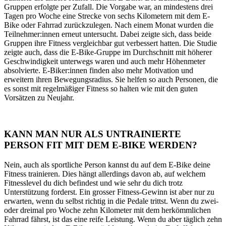
Gruppen erfolgte per Zufall. Die Vorgabe war, an mindestens drei
Tagen pro Woche eine Strecke von sechs Kilometern mit dem E-
Bike oder Fahrrad zurückzulegen. Nach einem Monat wurden die
Teilnehmer:innen erneut untersucht. Dabei zeigte sich, dass beide
Gruppen ihre Fitness vergleichbar gut verbessert hatten. Die Studie
zeigte auch, dass die E-Bike-Gruppe im Durchschnitt mit höherer
Geschwindigkeit unterwegs waren und auch mehr Höhenmeter
absolvierte. E-Biker:innen finden also mehr Motivation und
erweitern ihren Bewegungsradius. Sie helfen so auch Personen, die
es sonst mit regelmäßiger Fitness so halten wie mit den guten
Vorsätzen zu Neujahr.
KANN MAN NUR ALS UNTRAINIERTE
PERSON FIT MIT DEM E-BIKE WERDEN?
Nein, auch als sportliche Person kannst du auf dem E-Bike deine
Fitness trainieren. Dies hängt allerdings davon ab, auf welchem
Fitnesslevel du dich befindest und wie sehr du dich trotz
Unterstützung forderst. Ein grosser Fitness-Gewinn ist aber nur zu
erwarten, wenn du selbst richtig in die Pedale trittst. Wenn du zwei-
oder dreimal pro Woche zehn Kilometer mit dem herkömmlichen
Fahrrad fährst, ist das eine reife Leistung. Wenn du aber täglich zehn