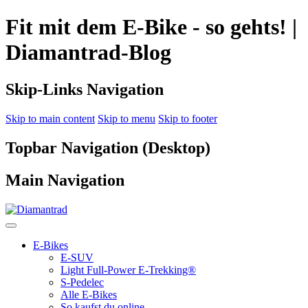
Fit mit dem E-Bike - so gehts! |
Diamantrad-Blog
Skip-Links Navigation
Skip to main content
Skip to menu
Skip to footer
Topbar Navigation (Desktop)
Main Navigation
E-Bikes
E-SUV
Light Full-Power E-Trekking®
S-Pedelec
Alle E-Bikes
So kaufst du online