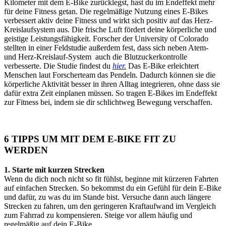
Kilometer mit dem E-Bike zurücklegst, hast du im Endeffekt mehr
für deine Fitness getan. Die regelmäßige Nutzung eines E-Bikes
verbessert aktiv deine Fitness und wirkt sich positiv auf das Herz-
Kreislaufsystem aus. Die frische Luft fördert deine körperliche und
geistige Leistungsfähigkeit. Forscher der University of Colorado
stellten in einer Feldstudie außerdem fest, dass sich neben Atem-
und Herz-Kreislauf-System auch die Blutzuckerkontrolle
verbesserte. Die Studie findest du
hier.
Das E-Bike erleichtert
Menschen laut Forscherteam das Pendeln. Dadurch können sie die
körperliche Aktivität besser in ihren Alltag integrieren, ohne dass sie
dafür extra Zeit einplanen müssen. So tragen E-Bikes im Endeffekt
zur Fitness bei, indem sie dir schlichtweg Bewegung verschaffen.
6 TIPPS UM MIT DEM E-BIKE FIT ZU
WERDEN
1. Starte mit kurzen Strecken
Wenn du dich noch nicht so fit fühlst, beginne mit kürzeren Fahrten
auf einfachen Strecken. So bekommst du ein Gefühl für dein E-Bike
und dafür, zu was du im Stande bist. Versuche dann auch längere
Strecken zu fahren, um den geringeren Kraftaufwand im Vergleich
zum Fahrrad zu kompensieren. Steige vor allem häufig und
regelmäßig auf dein E-Bike.