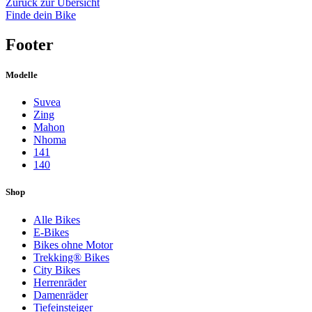
Zurück zur Übersicht
Finde dein Bike
Footer
Modelle
Suvea
Zing
Mahon
Nhoma
141
140
Shop
Alle Bikes
E-Bikes
Bikes ohne Motor
Trekking® Bikes
City Bikes
Herrenräder
Damenräder
Tiefeinsteiger