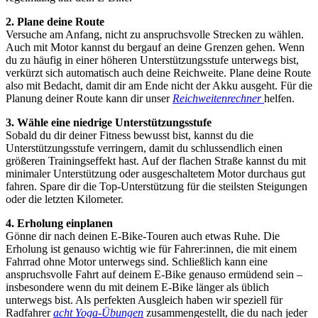
2. Plane deine Route
Versuche am Anfang, nicht zu anspruchsvolle Strecken zu wählen.
Auch mit Motor kannst du bergauf an deine Grenzen gehen. Wenn
du zu häufig in einer höheren Unterstützungsstufe unterwegs bist,
verkürzt sich automatisch auch deine Reichweite. Plane deine Route
also mit Bedacht, damit dir am Ende nicht der Akku ausgeht. Für die
Planung deiner Route kann dir unser
Reichweitenrechner
helfen.
3. Wähle eine niedrige Unterstützungsstufe
Sobald du dir deiner Fitness bewusst bist, kannst du die
Unterstützungsstufe verringern, damit du schlussendlich einen
größeren Trainingseffekt hast. Auf der flachen Straße kannst du mit
minimaler Unterstützung oder ausgeschaltetem Motor durchaus gut
fahren. Spare dir die Top-Unterstützung für die steilsten Steigungen
oder die letzten Kilometer.
4. Erholung einplanen
Gönne dir nach deinen E-Bike-Touren auch etwas Ruhe. Die
Erholung ist genauso wichtig wie für Fahrer:innen, die mit einem
Fahrrad ohne Motor unterwegs sind. Schließlich kann eine
anspruchsvolle Fahrt auf deinem E-Bike genauso ermüdend sein –
insbesondere wenn du mit deinem E-Bike länger als üblich
unterwegs bist. Als perfekten Ausgleich haben wir speziell für
Radfahrer
acht Yoga-Übungen
zusammengestellt, die du nach jeder