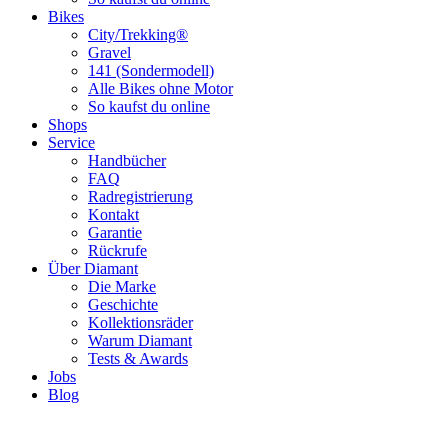
Bikes
City/Trekking®
Gravel
141 (Sondermodell)
Alle Bikes ohne Motor
So kaufst du online
Shops
Service
Handbücher
FAQ
Radregistrierung
Kontakt
Garantie
Rückrufe
Über Diamant
Die Marke
Geschichte
Kollektionsräder
Warum Diamant
Tests & Awards
Jobs
Blog