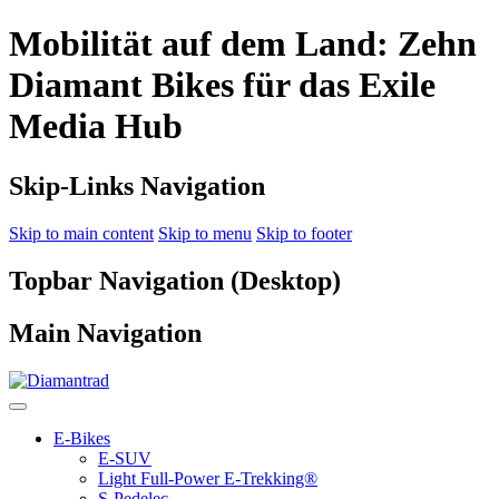
Mobilität auf dem Land: Zehn
Diamant Bikes für das Exile
Media Hub
Skip-Links Navigation
Skip to main content
Skip to menu
Skip to footer
Topbar Navigation (Desktop)
Main Navigation
E-Bikes
E-SUV
Light Full-Power E-Trekking®
S-Pedelec