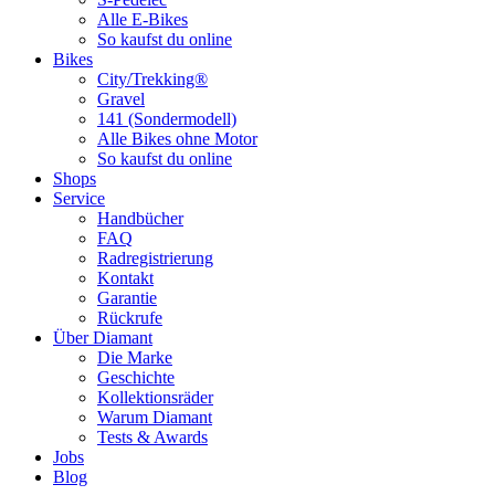
Alle E-Bikes
So kaufst du online
Bikes
City/Trekking®
Gravel
141 (Sondermodell)
Alle Bikes ohne Motor
So kaufst du online
Shops
Service
Handbücher
FAQ
Radregistrierung
Kontakt
Garantie
Rückrufe
Über Diamant
Die Marke
Geschichte
Kollektionsräder
Warum Diamant
Tests & Awards
Jobs
Blog