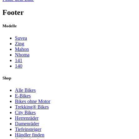
Footer
Modelle
Suvea
Zing
Mahon
Nhoma
141
140
Shop
Alle Bikes
E-Bikes
Bikes ohne Motor
Trekking® Bikes
City Bikes
Herrenräder
Damenräder
Tiefeinsteiger
Händler finden