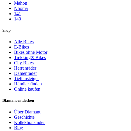
Mahon
Nhoma
141
140
Shop
Alle Bikes
E-Bikes
Bikes ohne Motor
Trekking® Bikes
City Bikes
Herrenräder
Damenräder
Tiefeinsteiger
Händler finden
Online kaufen
Diamant entdecken
Über Diamant
Geschichte
Kollektionsräder
Blog