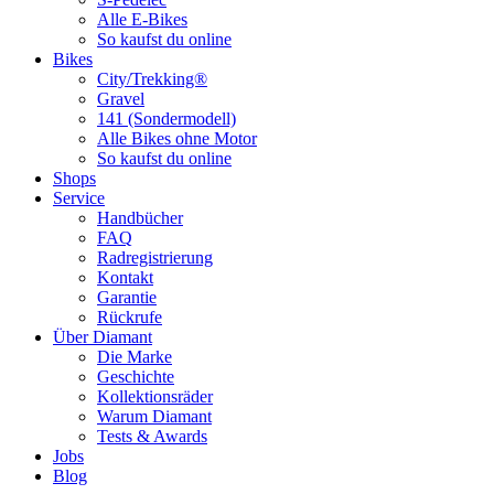
Alle E-Bikes
So kaufst du online
Bikes
City/Trekking®
Gravel
141 (Sondermodell)
Alle Bikes ohne Motor
So kaufst du online
Shops
Service
Handbücher
FAQ
Radregistrierung
Kontakt
Garantie
Rückrufe
Über Diamant
Die Marke
Geschichte
Kollektionsräder
Warum Diamant
Tests & Awards
Jobs
Blog