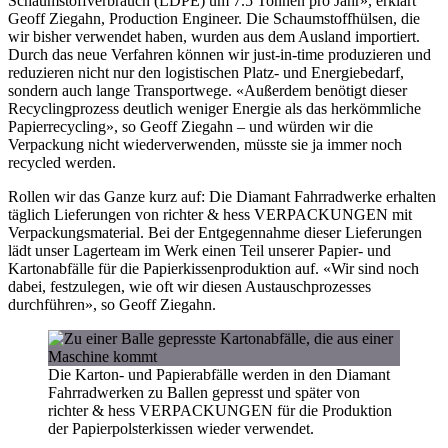
Schaumstoffverbrauch (LDPE) um 7.5 Tonnen pro Jahr», erklärt
Geoff Ziegahn, Production Engineer. Die Schaumstoffhülsen, die
wir bisher verwendet haben, wurden aus dem Ausland importiert.
Durch das neue Verfahren können wir just-in-time produzieren und
reduzieren nicht nur den logistischen Platz- und Energiebedarf,
sondern auch lange Transportwege. «Außerdem benötigt dieser
Recyclingprozess deutlich weniger Energie als das herkömmliche
Papierrecycling», so Geoff Ziegahn – und würden wir die
Verpackung nicht wiederverwenden, müsste sie ja immer noch
recycled werden.
Rollen wir das Ganze kurz auf: Die Diamant Fahrradwerke erhalten
täglich Lieferungen von richter & hess VERPACKUNGEN mit
Verpackungsmaterial. Bei der Entgegennahme dieser Lieferungen
lädt unser Lagerteam im Werk einen Teil unserer Papier- und
Kartonabfälle für die Papierkissenproduktion auf. «Wir sind noch
dabei, festzulegen, wie oft wir diesen Austauschprozesses
durchführen», so Geoff Ziegahn.
Die Karton- und Papierabfälle werden in den Diamant
Fahrradwerken zu Ballen gepresst und später von
richter & hess VERPACKUNGEN für die Produktion
der Papierpolsterkissen wieder verwendet.