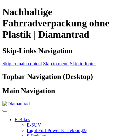
Nachhaltige
Fahrradverpackung ohne
Plastik | Diamantrad
Skip-Links Navigation
Skip to main content
Skip to menu
Skip to footer
Topbar Navigation (Desktop)
Main Navigation
E-Bikes
E-SUV
Light Full-Power E-Trekking®
S-Pedelec