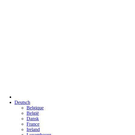
Deutsch
Belgique
België
Dansk
France
Ireland
Luxembourg