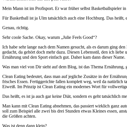
Mein Mann ist im Profisport. Er war früher selbst Basketballspieler in 
Für Basketball ist ja Ulm tatsächlich auch eine Hochburg. Das heißt, e
Genau, richtig.
Sehr coole Sache. Okay, warum „Julie Feels Good“?
Ich habe sehr lange nach dem Namen gesucht, als es darum ging den Bl
gedacht, da gehört doch mehr dazu. Diesen Lebensstil, den ich liebe 
Ernährung und den Sport einfach gut. Daher kam dann dieser Name.
Was man viel von Dir sieht auf dem Blog, ist das Thema Ernährung, 
Clean Eating bedeutet, dass man auf jegliche Zusätze in der Ernährung
frisches Essen. Fertiggerichte fallen komplett weg, weil da natürlich 
Eiweiß. Im Prinzip ist Clean Eating ein modernes Wort für vollwertig
Das heißt, es ist ja auch gar keine Diät, sondern es geht tatsächlich
Man kann mit Clean Eating abnehmen, das passiert wirklich ganz aut
soll zum Beispiel alle zwei bis drei Stunden etwas Kleines essen, ans
die Größen achten.
Was ist denn dann klein?