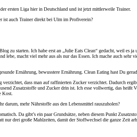
der ersten Liga hier in Deutschland und ist jetzt mittlerweile Trainer.
r ist auch Trainer direkt bei Ulm im Profiverein?
og zu starten. Ich habe erst an „Julie Eats Clean“ gedacht, weil es j
und lebe, macht viel mehr aus als nur das Essen. Ich mache auch sehr v
gesunde Ernährung, bewusstere Ernährung. Clean Eating hast Du gerade
 verzichtet, dass man auf raffinierten Zucker verzichtet. Dadurch ergibt
tausend Zusatzstoffe und Zucker drin ist. Ich esse vollwertig, das heißt
e Kost.
 mehr darum, mehr Nährstoffe aus den Lebensmittel rauszuholen?
omatisch. Da gibt’s ein paar Grundsätze, neben diesem Punkt Zusatzst
tatt nur drei große Mahlzeiten, damit der Stoffwechsel die ganze Zeit a