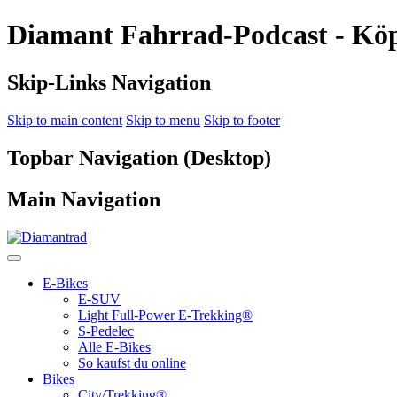
Diamant Fahrrad-Podcast - Köpf
Skip-Links Navigation
Skip to main content
Skip to menu
Skip to footer
Topbar Navigation (Desktop)
Main Navigation
E-Bikes
E-SUV
Light Full-Power E-Trekking®
S-Pedelec
Alle E-Bikes
So kaufst du online
Bikes
City/Trekking®