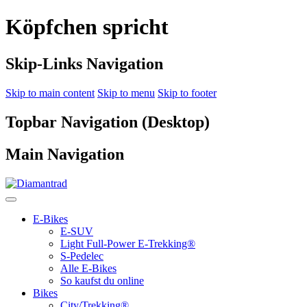
Köpfchen spricht
Skip-Links Navigation
Skip to main content
Skip to menu
Skip to footer
Topbar Navigation (Desktop)
Main Navigation
E-Bikes
E-SUV
Light Full-Power E-Trekking®
S-Pedelec
Alle E-Bikes
So kaufst du online
Bikes
City/Trekking®