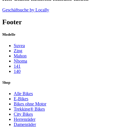
Geschäftsuche by Locally
Footer
Modelle
Suvea
Zing
Mahon
Nhoma
141
140
Shop
Alle Bikes
E-Bikes
Bikes ohne Motor
Trekking® Bikes
City Bikes
Herrenräder
Damenräder