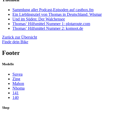
Sammlung aller Podcast-Episoden auf castbox.fm
Ein Lieblingsziel von Thomas in Deutschland: Wismar
Und im Süden: Der Walchensee
Thomas‘ Hilfsmittel Nummer 1: plotaroute.com
Thomas‘ Hilfsmittel Nummer 2: komoot.de
Zurück zur Übersicht
Finde dein Bike
Footer
Modelle
Suvea
Zing
Mahon
Nhoma
141
140
Shop