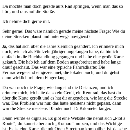
Da möchte man doch gerade aufs Rad springen, wenn man das so
hört, und raus auf die Straße.
Ich nehme dich gerne mit.
Sehr gerne! Das wäre nämlich gerade meine nächste Frage: Wie du
deine Strecken planst und unterwegs navigierst?
Ja, das hat sich über die Jahre ziemlich geändert. Ich erinnere mich
noch, wie ich als Fünfzehnjähriger angefangen habe, da bin ich
einfach in die Buchhandlung gegangen und habe eine große Karte
gekauft. Die hab ich auf dem Boden ausgebreitet und habe lange
drauf geschaut. Das war eine typische Fahrradkarte: Die
Fernradwege sind eingezeichnet, die lokalen auch, und du gehst
dann wirklich mit dem Finger lang.
Da war noch die Frage, wie lang sind die Distanzen, und ich
erinnere mich, ich hatte da so ein Gerät, ein Rennrad, das hast du
über die Karte gerollt und es hat dir angegeben, wie lang die Strecke
war. Das Problem war nur, das hatte meistens nicht gepasst, dann
war die Strecke meistens 10 oder auch 15 Kilometer länger.
Dann wurde es digitaler. Es gibt eine Website die nennt sich „Plot a
Route“, du kannst aber auch „Komoot“ nutzen, und das Wichtige
ist: Es ist eine Karte, die mit Open Streetmap kompatibel ist, da sehe