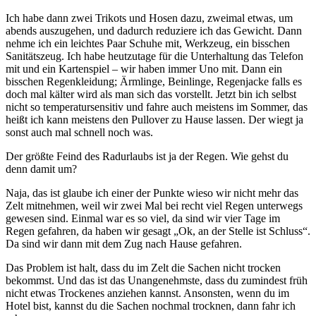
Ich habe dann zwei Trikots und Hosen dazu, zweimal etwas, um
abends auszugehen, und dadurch reduziere ich das Gewicht. Dann
nehme ich ein leichtes Paar Schuhe mit, Werkzeug, ein bisschen
Sanitätszeug. Ich habe heutzutage für die Unterhaltung das Telefon
mit und ein Kartenspiel – wir haben immer Uno mit. Dann ein
bisschen Regenkleidung; Ärmlinge, Beinlinge, Regenjacke falls es
doch mal kälter wird als man sich das vorstellt. Jetzt bin ich selbst
nicht so temperatursensitiv und fahre auch meistens im Sommer, das
heißt ich kann meistens den Pullover zu Hause lassen. Der wiegt ja
sonst auch mal schnell noch was.
Der größte Feind des Radurlaubs ist ja der Regen. Wie gehst du
denn damit um?
Naja, das ist glaube ich einer der Punkte wieso wir nicht mehr das
Zelt mitnehmen, weil wir zwei Mal bei recht viel Regen unterwegs
gewesen sind. Einmal war es so viel, da sind wir vier Tage im
Regen gefahren, da haben wir gesagt „Ok, an der Stelle ist Schluss“.
Da sind wir dann mit dem Zug nach Hause gefahren.
Das Problem ist halt, dass du im Zelt die Sachen nicht trocken
bekommst. Und das ist das Unangenehmste, dass du zumindest früh
nicht etwas Trockenes anziehen kannst. Ansonsten, wenn du im
Hotel bist, kannst du die Sachen nochmal trocknen, dann fahr ich