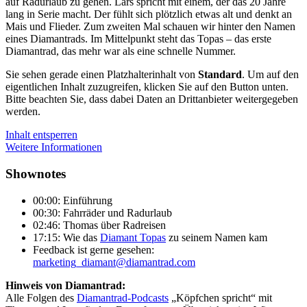
auf Radurlaub zu gehen. Lars spricht mit einem, der das 20 Jahre
lang in Serie macht. Der fühlt sich plötzlich etwas alt und denkt an
Mais und Flieder. Zum zweiten Mal schauen wir hinter den Namen
eines Diamantrads. Im Mittelpunkt steht das Topas – das erste
Diamantrad, das mehr war als eine schnelle Nummer.
Sie sehen gerade einen Platzhalterinhalt von
Standard
. Um auf den
eigentlichen Inhalt zuzugreifen, klicken Sie auf den Button unten.
Bitte beachten Sie, dass dabei Daten an Drittanbieter weitergegeben
werden.
Inhalt entsperren
Weitere Informationen
Shownotes
00:00: Einführung
00:30: Fahrräder und Radurlaub
02:46: Thomas über Radreisen
17:15: Wie das
Diamant Topas
zu seinem Namen kam
Feedback ist gerne gesehen:
marketing_diamant@diamantrad.com
Hinweis von Diamantrad:
Alle Folgen des
Diamantrad-Podcasts
„Köpfchen spricht“ mit