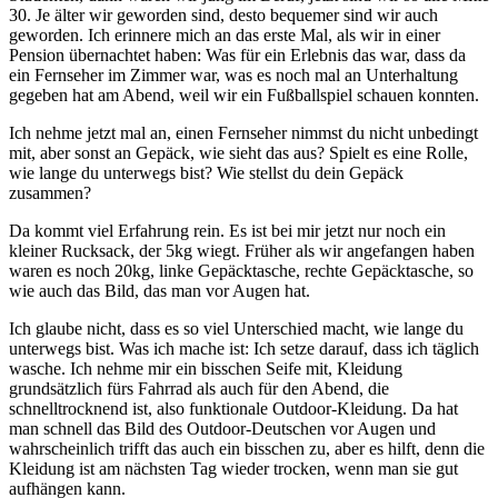
30. Je älter wir geworden sind, desto bequemer sind wir auch
geworden. Ich erinnere mich an das erste Mal, als wir in einer
Pension übernachtet haben: Was für ein Erlebnis das war, dass da
ein Fernseher im Zimmer war, was es noch mal an Unterhaltung
gegeben hat am Abend, weil wir ein Fußballspiel schauen konnten.
Ich nehme jetzt mal an, einen Fernseher nimmst du nicht unbedingt
mit, aber sonst an Gepäck, wie sieht das aus? Spielt es eine Rolle,
wie lange du unterwegs bist? Wie stellst du dein Gepäck
zusammen?
Da kommt viel Erfahrung rein. Es ist bei mir jetzt nur noch ein
kleiner Rucksack, der 5kg wiegt. Früher als wir angefangen haben
waren es noch 20kg, linke Gepäcktasche, rechte Gepäcktasche, so
wie auch das Bild, das man vor Augen hat.
Ich glaube nicht, dass es so viel Unterschied macht, wie lange du
unterwegs bist. Was ich mache ist: Ich setze darauf, dass ich täglich
wasche. Ich nehme mir ein bisschen Seife mit, Kleidung
grundsätzlich fürs Fahrrad als auch für den Abend, die
schnelltrocknend ist, also funktionale Outdoor-Kleidung. Da hat
man schnell das Bild des Outdoor-Deutschen vor Augen und
wahrscheinlich trifft das auch ein bisschen zu, aber es hilft, denn die
Kleidung ist am nächsten Tag wieder trocken, wenn man sie gut
aufhängen kann.