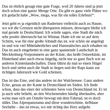
Das ist ehrlich gesagt eine gute Frage, weil 20 Jahren sind ja jetzt
doch schon eine ganze Menge Orte. Da gibt es ganz viele Plätze wo
ich gedacht habe „Wow, mega, was für ein tolles Erlebnis!“.
Jetzt geht es ja eigentlich um Radreisen vielleicht auch zu Hause,
wo wir die Grenzen nicht überqueren müssen, deswegen bleibe ich
mal gerade in Deutschland. Ich würde sagen, eine Stadt die mich
sehr positiv überrascht hat ist Wismar. Hatte ich nie so auf dem
Schirm, was für eine große Altstadt das ist, wie schön sie angelegt
ist und wie viel Mittelalterliches und Hanseatisches auch erhalten ist.
Das ist auch eingebettet in eine ganz spannende Landschaft in
Mecklenburg-Vorpommern an der Küste, das heißt Ostseeküste, im
Hinterland aber auch etwas hügelig, nicht nur so ganz flach wie an
anderen Küstenlandschaften. Dann fährst du mal so einen Hügel
hoch und siehst auch die Stadt so liegen und der Raps kann zur
richtigen Jahreszeit wie Gold scheinen.
Das ist das Eine, und das andere ist der Walchensee. Ganz andere
Ecke, genau an der Kante in Deutschland im Süden. Ich finde
schon, dass das einer der schönsten Seen von Deutschland ist. Er ist
ja auch sehr beliebt, an den Wochenenden häufig überlaufen, aber
wenn man sich am Ostufer bewegt mit dem Fahrrad, ist es doch
stiller. Das Alpenpanorama und diese wunderschöne, tiefblaue
Seefarbe – das ist etwas, wo mir richtig das Herz aufgeht.