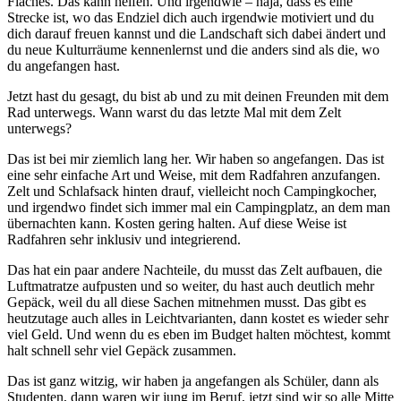
Flaches. Das kann helfen. Und irgendwie – naja, dass es eine
Strecke ist, wo das Endziel dich auch irgendwie motiviert und du
dich darauf freuen kannst und die Landschaft sich dabei ändert und
du neue Kulturräume kennenlernst und die anders sind als die, wo
du angefangen hast.
Jetzt hast du gesagt, du bist ab und zu mit deinen Freunden mit dem
Rad unterwegs. Wann warst du das letzte Mal mit dem Zelt
unterwegs?
Das ist bei mir ziemlich lang her. Wir haben so angefangen. Das ist
eine sehr einfache Art und Weise, mit dem Radfahren anzufangen.
Zelt und Schlafsack hinten drauf, vielleicht noch Campingkocher,
und irgendwo findet sich immer mal ein Campingplatz, an dem man
übernachten kann. Kosten gering halten. Auf diese Weise ist
Radfahren sehr inklusiv und integrierend.
Das hat ein paar andere Nachteile, du musst das Zelt aufbauen, die
Luftmatratze aufpusten und so weiter, du hast auch deutlich mehr
Gepäck, weil du all diese Sachen mitnehmen musst. Das gibt es
heutzutage auch alles in Leichtvarianten, dann kostet es wieder sehr
viel Geld. Und wenn du es eben im Budget halten möchtest, kommt
halt schnell sehr viel Gepäck zusammen.
Das ist ganz witzig, wir haben ja angefangen als Schüler, dann als
Studenten, dann waren wir jung im Beruf, jetzt sind wir so alle Mitte