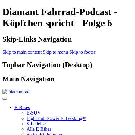
Diamant Fahrrad-Podcast -
Köpfchen spricht - Folge 6
Skip-Links Navigation
Skip to main content
Skip to menu
Skip to footer
Topbar Navigation (Desktop)
Main Navigation
E-Bikes
E-SUV
Light Full-Power E-Trekking®
S-Pedelec
Alle E-Bikes
So kaufst du online