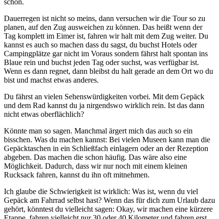
schon.
Dauerregen ist nicht so meins, dann versuchen wir die Tour so zu
planen, auf den Zug ausweichen zu können. Das heißt wenn der
Tag komplett im Eimer ist, fahren wir halt mit dem Zug weiter. Du
kannst es auch so machen dass du sagst, du buchst Hotels oder
Campingplätze gar nicht im Voraus sondern fährst halt spontan ins
Blaue rein und buchst jeden Tag oder suchst, was verfügbar ist.
Wenn es dann regnet, dann bleibst du halt gerade an dem Ort wo du
bist und machst etwas anderes.
Du fährst an vielen Sehenswürdigkeiten vorbei. Mit dem Gepäck
und dem Rad kannst du ja nirgendswo wirklich rein. Ist das dann
nicht etwas oberflächlich?
Könnte man so sagen. Manchmal ärgert mich das auch so ein
bisschen. Was du machen kannst: Bei vielen Museen kann man die
Gepäcktaschen in ein Schließfach einlagern oder an der Rezeption
abgeben. Das machen die schon häufig. Das wäre also eine
Möglichkeit. Dadurch, dass wir nur noch mit einem kleinen
Rucksack fahren, kannst du ihn oft mitnehmen.
Ich glaube die Schwierigkeit ist wirklich: Was ist, wenn du viel
Gepäck am Fahrrad selbst hast? Wenn das für dich zum Urlaub dazu
gehört, könntest du vielleicht sagen: Okay, wir machen eine kürzere
Etappe, fahren vielleicht nur 30 oder 40 Kilometer und fahren erst