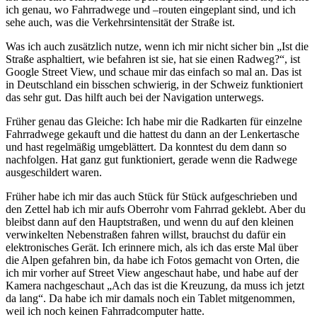
ich genau, wo Fahrradwege und –routen eingeplant sind, und ich
sehe auch, was die Verkehrsintensität der Straße ist.
Was ich auch zusätzlich nutze, wenn ich mir nicht sicher bin „Ist die
Straße asphaltiert, wie befahren ist sie, hat sie einen Radweg?“, ist
Google Street View, und schaue mir das einfach so mal an. Das ist
in Deutschland ein bisschen schwierig, in der Schweiz funktioniert
das sehr gut. Das hilft auch bei der Navigation unterwegs.
Früher genau das Gleiche: Ich habe mir die Radkarten für einzelne
Fahrradwege gekauft und die hattest du dann an der Lenkertasche
und hast regelmäßig umgeblättert. Da konntest du dem dann so
nachfolgen. Hat ganz gut funktioniert, gerade wenn die Radwege
ausgeschildert waren.
Früher habe ich mir das auch Stück für Stück aufgeschrieben und
den Zettel hab ich mir aufs Oberrohr vom Fahrrad geklebt. Aber du
bleibst dann auf den Hauptstraßen, und wenn du auf den kleinen
verwinkelten Nebenstraßen fahren willst, brauchst du dafür ein
elektronisches Gerät. Ich erinnere mich, als ich das erste Mal über
die Alpen gefahren bin, da habe ich Fotos gemacht von Orten, die
ich mir vorher auf Street View angeschaut habe, und habe auf der
Kamera nachgeschaut „Ach das ist die Kreuzung, da muss ich jetzt
da lang“. Da habe ich mir damals noch ein Tablet mitgenommen,
weil ich noch keinen Fahrradcomputer hatte.