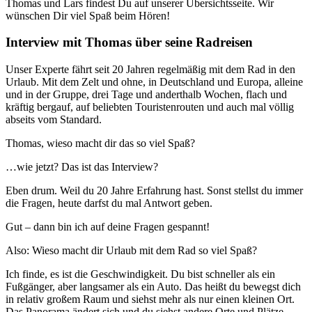
Thomas und Lars findest Du auf unserer Übersichtsseite. Wir
wünschen Dir viel Spaß beim Hören!
Interview mit Thomas über seine Radreisen
Unser Experte fährt seit 20 Jahren regelmäßig mit dem Rad in den
Urlaub. Mit dem Zelt und ohne, in Deutschland und Europa, alleine
und in der Gruppe, drei Tage und anderthalb Wochen, flach und
kräftig bergauf, auf beliebten Touristenrouten und auch mal völlig
abseits vom Standard.
Thomas, wieso macht dir das so viel Spaß?
…wie jetzt? Das ist das Interview?
Eben drum. Weil du 20 Jahre Erfahrung hast. Sonst stellst du immer
die Fragen, heute darfst du mal Antwort geben.
Gut – dann bin ich auf deine Fragen gespannt!
Also: Wieso macht dir Urlaub mit dem Rad so viel Spaß?
Ich finde, es ist die Geschwindigkeit. Du bist schneller als ein
Fußgänger, aber langsamer als ein Auto. Das heißt du bewegst dich
in relativ großem Raum und siehst mehr als nur einen kleinen Ort.
Das Panorama ändert sich und du siehst andere Orte und Plätze.