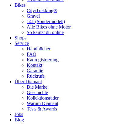
Bikes
City/Trekking®
Gravel
141 (Sondermodell)
Alle Bikes ohne Motor
So kaufst du online
Shops
Service
Handbücher
FAQ
Radregistrierung
Kontakt
Garantie
Rückrufe
Über Diamant
Die Marke
Geschichte
Kollektionsräder
Warum Diamant
Tests & Awards
Jobs
Blog