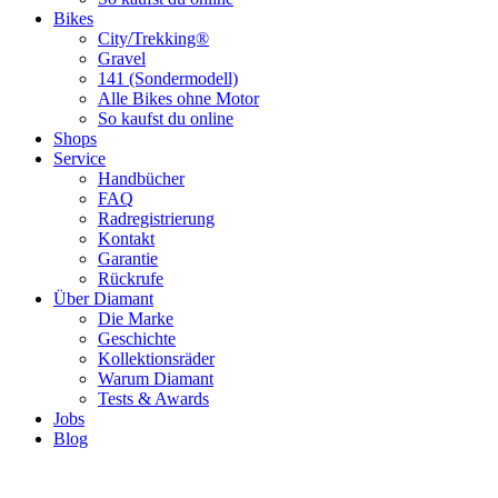
Bikes
City/Trekking®
Gravel
141 (Sondermodell)
Alle Bikes ohne Motor
So kaufst du online
Shops
Service
Handbücher
FAQ
Radregistrierung
Kontakt
Garantie
Rückrufe
Über Diamant
Die Marke
Geschichte
Kollektionsräder
Warum Diamant
Tests & Awards
Jobs
Blog