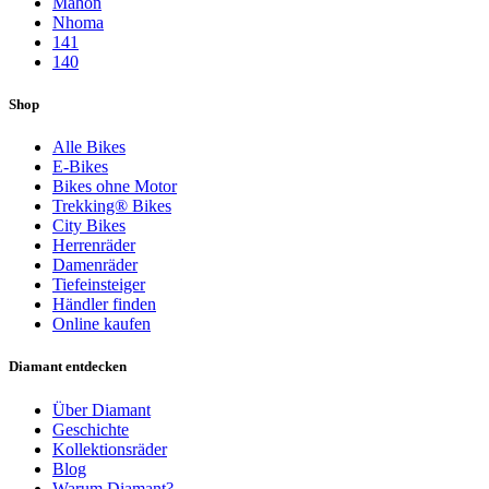
Mahon
Nhoma
141
140
Shop
Alle Bikes
E-Bikes
Bikes ohne Motor
Trekking® Bikes
City Bikes
Herrenräder
Damenräder
Tiefeinsteiger
Händler finden
Online kaufen
Diamant entdecken
Über Diamant
Geschichte
Kollektionsräder
Blog
Warum Diamant?