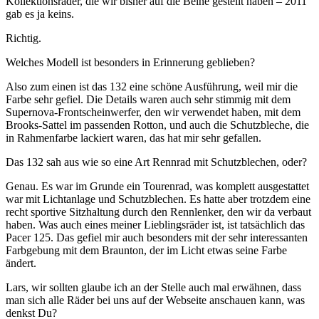
Kollektionsräder, die wir bisher auf die Beine gestellt haben – 2011
gab es ja keins.
Richtig.
Welches Modell ist besonders in Erinnerung geblieben?
Also zum einen ist das 132 eine schöne Ausführung, weil mir die
Farbe sehr gefiel. Die Details waren auch sehr stimmig mit dem
Supernova-Frontscheinwerfer, den wir verwendet haben, mit dem
Brooks-Sattel im passenden Rotton, und auch die Schutzbleche, die
in Rahmenfarbe lackiert waren, das hat mir sehr gefallen.
Das 132 sah aus wie so eine Art Rennrad mit Schutzblechen, oder?
Genau. Es war im Grunde ein Tourenrad, was komplett ausgestattet
war mit Lichtanlage und Schutzblechen. Es hatte aber trotzdem eine
recht sportive Sitzhaltung durch den Rennlenker, den wir da verbaut
haben. Was auch eines meiner Lieblingsräder ist, ist tatsächlich das
Pacer 125. Das gefiel mir auch besonders mit der sehr interessanten
Farbgebung mit dem Braunton, der im Licht etwas seine Farbe
ändert.
Lars, wir sollten glaube ich an der Stelle auch mal erwähnen, dass
man sich alle Räder bei uns auf der Webseite anschauen kann, was
denkst Du?