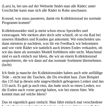
(Lars) Ja, bei uns auf der Webseite findet man alle Räder; unter
Geschichte kann man sich alle Räder in Ruhe anschauen.
Konrad, was muss passieren, damit ein Kollektionsrad ins normale
Programm kommt?
Kollektionsräder sind ja meist schon etwas Spezielles und
extravagant. Wir merken aber doch sehr schnell, ob so ein Rad bei
unseren Händlern und Kunden gut ankommt. Wir entscheiden uns
dann meistens je nachdem, was für ein Feedback wir bekommen
und wie viele Räder wir natürlich auch letzten Endes verkaufen, ob
wir das dann als normales Modell fortführen oder nicht. Manchmal
sind es auch einfach nur Ideen, die wir an einem Kollektionsrad
ausprobieren, die wir dann auf das normale Sortiment übernehmen.
(lacht)
Ich finde ja manche der Kollektionsräder haben auch sehr auffällige
Teile – nicht nur die Taschen, die Du erwähnt hast. Zum Beispiel
das 135 hat ja diesen sehr ungewöhnlich gebogenen Lenker und das
133 auch. Es gab ja auch eins, das hatte noch so einen Lenker, wo
die Enden nach vorne gezeigt haben, wie bei einem Stier. Wie
kommt man auf solche Ideen?
Das ist eigentlich ganz einfach: Man fährt einfach mal verschiedene