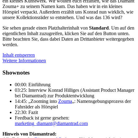
ein kleines Kunstwerk. Wir wollten euch erzählen, wie das Diamant
Zouma+ zu seinem Namen kam. Das haben wir in ein kleines
Hörspiel verpackt. Außerdem erzählt uns Konrad nun wirklich, wie
unsere Kollektionsräder so entstehen. Und was das 136 wird?
Sie sehen gerade einen Platzhalterinhalt von
Standard
. Um auf den
eigentlichen Inhalt zuzugreifen, klicken Sie auf den Button unten.
Bitte beachten Sie, dass dabei Daten an Drittanbieter weitergegeben
werden.
Inhalt entsperren
Weitere Informationen
Shownotes
00:00: Einführung
03:25: Interview Konrad Hilliges (Assistant Product Manager
bei Diamantrad) zur Produktentwicklung
14:45: „Zooming into
Zouma
„: Namensgebungsprozess der
Fahrräder als Hörspiel
22:30: Fazit
Feedback ist gerne gesehen:
marketing_diamant@diamantrad.com
Hinweis von Diamantrad: