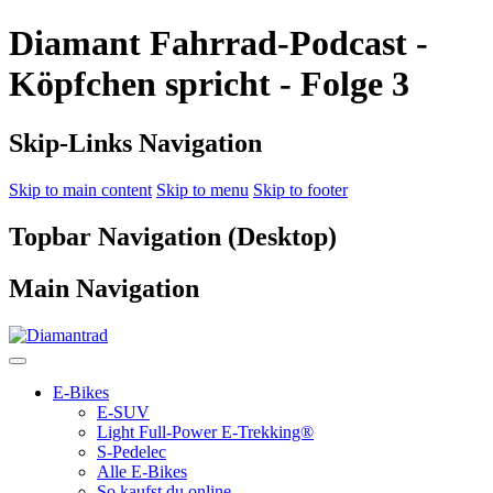
Diamant Fahrrad-Podcast -
Köpfchen spricht - Folge 3
Skip-Links Navigation
Skip to main content
Skip to menu
Skip to footer
Topbar Navigation (Desktop)
Main Navigation
E-Bikes
E-SUV
Light Full-Power E-Trekking®
S-Pedelec
Alle E-Bikes
So kaufst du online