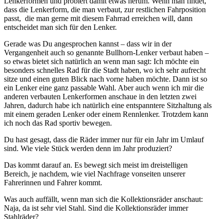
Lenkerformen und probiert damit etwas herum. Wenn man findet,
dass die Lenkerform, die man verbaut, zur restlichen Fahrposition
passt, die man gerne mit diesem Fahrrad erreichen will, dann
entscheidet man sich für den Lenker.
Gerade was Du angesprochen kannst – dass wir in der
Vergangenheit auch so genannte Bullhorn-Lenker verbaut haben –
so etwas bietet sich natürlich an wenn man sagt: Ich möchte ein
besonders schnelles Rad für die Stadt haben, wo ich sehr aufrecht
sitze und einen guten Blick nach vorne haben möchte. Dann ist so
ein Lenker eine ganz passable Wahl. Aber auch wenn ich mir die
anderen verbauten Lenkerformen anschaue in den letzten zwei
Jahren, dadurch habe ich natürlich eine entspanntere Sitzhaltung als
mit einem geraden Lenker oder einem Rennlenker. Trotzdem kann
ich noch das Rad sportiv bewegen.
Du hast gesagt, dass die Räder immer nur für ein Jahr im Umlauf
sind. Wie viele Stück werden denn im Jahr produziert?
Das kommt darauf an. Es bewegt sich meist im dreistelligen
Bereich, je nachdem, wie viel Nachfrage vonseiten unserer
Fahrerinnen und Fahrer kommt.
Was auch auffällt, wenn man sich die Kollektionsräder anschaut:
Naja, da ist sehr viel Stahl. Sind die Kollektionsräder immer
Stahlräder?