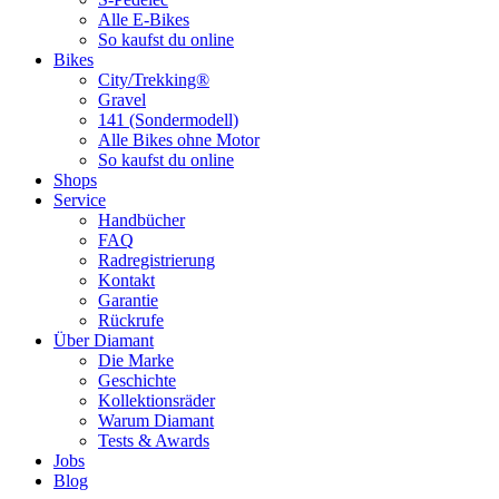
Alle E-Bikes
So kaufst du online
Bikes
City/Trekking®
Gravel
141 (Sondermodell)
Alle Bikes ohne Motor
So kaufst du online
Shops
Service
Handbücher
FAQ
Radregistrierung
Kontakt
Garantie
Rückrufe
Über Diamant
Die Marke
Geschichte
Kollektionsräder
Warum Diamant
Tests & Awards
Jobs
Blog