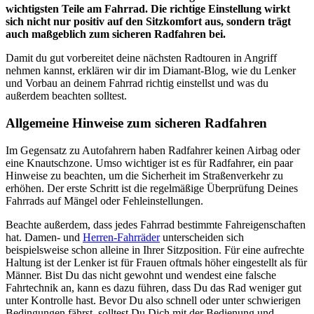
wichtigsten Teile am Fahrrad. Die richtige Einstellung wirkt
sich nicht nur positiv auf den Sitzkomfort aus, sondern trägt
auch maßgeblich zum sicheren Radfahren bei.
Damit du gut vorbereitet deine nächsten Radtouren in Angriff
nehmen kannst, erklären wir dir im Diamant-Blog, wie du Lenker
und Vorbau an deinem Fahrrad richtig einstellst und was du
außerdem beachten solltest.
Allgemeine Hinweise zum sicheren Radfahren
Im Gegensatz zu Autofahrern haben Radfahrer keinen Airbag oder
eine Knautschzone. Umso wichtiger ist es für Radfahrer, ein paar
Hinweise zu beachten, um die Sicherheit im Straßenverkehr zu
erhöhen. Der erste Schritt ist die regelmäßige Überprüfung Deines
Fahrrads auf Mängel oder Fehleinstellungen.
Beachte außerdem, dass jedes Fahrrad bestimmte Fahreigenschaften
hat. Damen- und
Herren-Fahrräder
unterscheiden sich
beispielsweise schon alleine in Ihrer Sitzposition. Für eine aufrechte
Haltung ist der Lenker ist für Frauen oftmals höher eingestellt als für
Männer. Bist Du das nicht gewohnt und wendest eine falsche
Fahrtechnik an, kann es dazu führen, dass Du das Rad weniger gut
unter Kontrolle hast. Bevor Du also schnell oder unter schwierigen
Bedingungen fährst, solltest Du Dich mit der Bedienung und