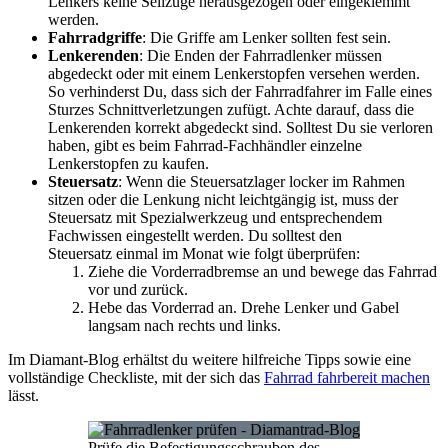
Lenkers keine Seilzüge herausgezogen oder eingeklemmt
werden.
Fahrradgriffe
: Die Griffe am Lenker sollten fest sein.
Lenkerenden
: Die Enden der Fahrradlenker müssen
abgedeckt oder mit einem Lenkerstopfen versehen werden.
So verhinderst Du, dass sich der Fahrradfahrer im Falle eines
Sturzes Schnittverletzungen zufügt. Achte darauf, dass die
Lenkerenden korrekt abgedeckt sind. Solltest Du sie verloren
haben, gibt es beim Fahrrad-Fachhändler einzelne
Lenkerstopfen zu kaufen.
Steuersatz
: Wenn die Steuersatzlager locker im Rahmen
sitzen oder die Lenkung nicht leichtgängig ist, muss der
Steuersatz mit Spezialwerkzeug und entsprechendem
Fachwissen eingestellt werden. Du solltest den
Steuersatz einmal im Monat wie folgt überprüfen:
Ziehe die Vorderradbremse an und bewege das Fahrrad
vor und zurück.
Hebe das Vorderrad an. Drehe Lenker und Gabel
langsam nach rechts und links.
Im Diamant-Blog erhältst du weitere hilfreiche Tipps sowie eine
vollständige Checkliste, mit der sich das
Fahrrad fahrbereit machen
lässt.
Prüfe die Befestigungsschrauben des