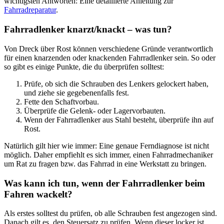
wichtigsten Antworten: Eine detaillierte Anleitung zur
Fahrradreparatur
.
Fahrradlenker knarzt/knackt – was tun?
Von Dreck über Rost können verschiedene Gründe verantwortlich
für einen knarzenden oder knackenden Fahrradlenker sein. So oder
so gibt es einige Punkte, die du überprüfen solltest:
Prüfe, ob sich die Schrauben des Lenkers gelockert haben,
und ziehe sie gegebenenfalls fest.
Fette den Schaftvorbau.
Überprüfe die Gelenk- oder Lagervorbauten.
Wenn der Fahrradlenker aus Stahl besteht, überprüfe ihn auf
Rost.
Natürlich gilt hier wie immer: Eine genaue Ferndiagnose ist nicht
möglich. Daher empfiehlt es sich immer, einen Fahrradmechaniker
um Rat zu fragen bzw. das Fahrrad in eine Werkstatt zu bringen.
Was kann ich tun, wenn der Fahrradlenker beim
Fahren wackelt?
Als erstes solltest du prüfen, ob alle Schrauben fest angezogen sind.
Danach gilt es, den Steuersatz zu prüfen. Wenn dieser locker ist