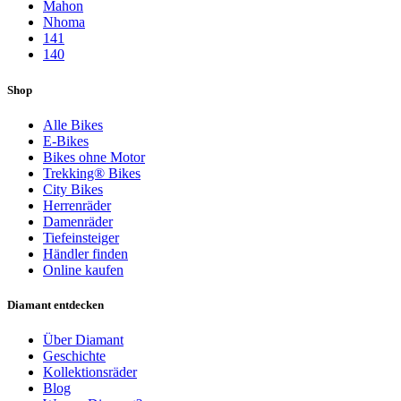
Mahon
Nhoma
141
140
Shop
Alle Bikes
E-Bikes
Bikes ohne Motor
Trekking® Bikes
City Bikes
Herrenräder
Damenräder
Tiefeinsteiger
Händler finden
Online kaufen
Diamant entdecken
Über Diamant
Geschichte
Kollektionsräder
Blog