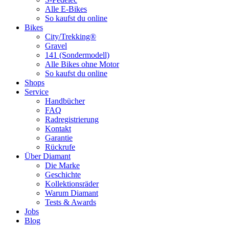
Alle E-Bikes
So kaufst du online
Bikes
City/Trekking®
Gravel
141 (Sondermodell)
Alle Bikes ohne Motor
So kaufst du online
Shops
Service
Handbücher
FAQ
Radregistrierung
Kontakt
Garantie
Rückrufe
Über Diamant
Die Marke
Geschichte
Kollektionsräder
Warum Diamant
Tests & Awards
Jobs
Blog