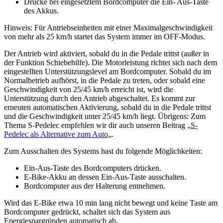
Drücke bei eingesetztem Bordcomputer die Ein- Aus-Taste
des Akkus.
Hinweis: Für Antriebseinheiten mit einer Maximalgeschwindigkeit
von mehr als 25 km/h startet das System immer im OFF-Modus.
Der Antrieb wird aktiviert, sobald du in die Pedale trittst (außer in
der Funktion Schiebehilfe). Die Motorleistung richtet sich nach dem
eingestellten Unterstützungslevel am Bordcomputer. Sobald du im
Normalbetrieb aufhörst, in die Pedale zu treten, oder sobald eine
Geschwindigkeit von 25/45 km/h erreicht ist, wird die
Unterstützung durch den Antrieb abgeschaltet. Es kommt zur
erneuten automatischen Aktivierung, sobald du in die Pedale trittst
und die Geschwindigkeit unter 25/45 km/h liegt. Übrigens: Zum
Thema S-Pedelec empfehlen wir dir auch unseren Beitrag „
S-
Pedelec als Alternative zum Auto
„.
Zum Ausschalten des Systems hast du folgende Möglichkeiten:
Ein-Aus-Taste des Bordcomputers drücken.
E-Bike-Akku an dessen Ein-Aus-Taste ausschalten.
Bordcomputer aus der Halterung entnehmen.
Wird das E-Bike etwa 10 min lang nicht bewegt und keine Taste am
Bordcomputer gedrückt, schaltet sich das System aus
Energiespargründen automatisch ab.