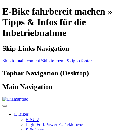
E-Bike fahrbereit machen »
Tipps & Infos für die
Inbetriebnahme
Skip-Links Navigation
Skip to main content
Skip to menu
Skip to footer
Topbar Navigation (Desktop)
Main Navigation
E-Bikes
E-SUV
Light Full-Power E-Trekking®
S-Pedelec