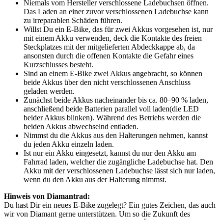
Niemals vom Hersteller verschlossene Ladebuchsen öffnen.
Das Laden an einer zuvor verschlossenen Ladebuchse kann
zu irreparablen Schäden führen.
Willst Du ein E-Bike, das für zwei Akkus vorgesehen ist, nur
mit einem Akku verwenden, deck die Kontakte des freien
Steckplatzes mit der mitgelieferten Abdeckkappe ab, da
ansonsten durch die offenen Kontakte die Gefahr eines
Kurzschlusses besteht.
Sind an einem E-Bike zwei Akkus angebracht, so können
beide Akkus über den nicht verschlossenen Anschluss
geladen werden.
Zunächst beide Akkus nacheinander bis ca. 80–90 % laden,
anschließend beide Batterien parallel voll laden(die LED
beider Akkus blinken). Während des Betriebs werden die
beiden Akkus abwechselnd entladen.
Nimmst du die Akkus aus den Halterungen nehmen, kannst
du jeden Akku einzeln laden.
Ist nur ein Akku eingesetzt, kannst du nur den Akku am
Fahrrad laden, welcher die zugängliche Ladebuchse hat. Den
Akku mit der verschlossenen Ladebuchse lässt sich nur laden,
wenn du den Akku aus der Halterung nimmst.
Hinweis von Diamantrad:
Du hast Dir ein neues E-Bike zugelegt? Ein gutes Zeichen, das auch
wir von Diamant gerne unterstützen. Um so die Zukunft des