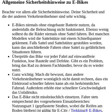
Allgemeine Sicherheitshinweise zu E-Bikes
Beachte vor allem alle Sicherheitshinweise. Deine Sicherheit und
die der anderen Verkehrsteilnehmer sind sehr wichtig.
E-Bikes niemals ohne eingebaute Batterie nutzen, da
andernfalls die Beleuchtung nicht funktioniert. Ebenso wenig
solltest du die Räder niemals ohne Sattel fahren. Bei manchen
Modellen wird die Sattelstütze mit einem Schnellspanner
geklemmt. Falls Sattel und Sattelstütze gestohlen werden,
kann das anschließende Fahren ohne Sattel zu gefährlichen
Situationen führen.
Überprüfe das Bike vor jeder Fahrt auf einwandfreie
Funktion, lose Bauteile und Defekte. Gibt es ein Problem,
bring das Rad zu deinem Fachhändler, bevor du es wieder
nutzt.
Ganz wichtig: Mach dir bewusst, dass andere
Verkehrsteilnehmer womöglich nicht damit rechnen, dass ein
Elektrorad schneller fahren kann als ein herkömmliches
Fahrrad. Außerdem erhöht eine schnellere Geschwindigkeit
das Unfallrisiko.
Das E-Bike nicht missbräuchlich einsetzen. Fahre stets
entsprechend des vorgesehenen Einsatzbereiches:
Nutzungsart 1 (gepflasterte Straßen, wobei die Reifen am
Boden bleiben) ist gültig für E-City /
Trekking® E-Bikes
,