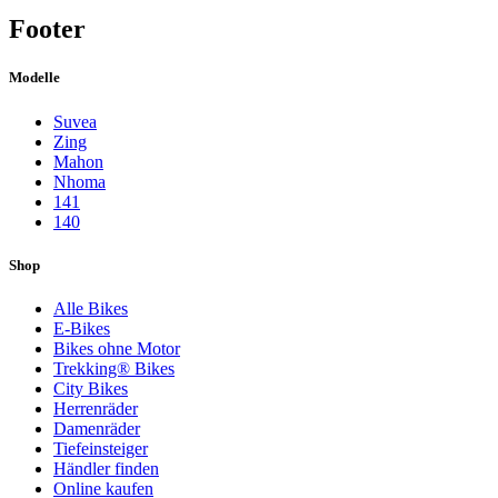
Footer
Modelle
Suvea
Zing
Mahon
Nhoma
141
140
Shop
Alle Bikes
E-Bikes
Bikes ohne Motor
Trekking® Bikes
City Bikes
Herrenräder
Damenräder
Tiefeinsteiger
Händler finden
Online kaufen