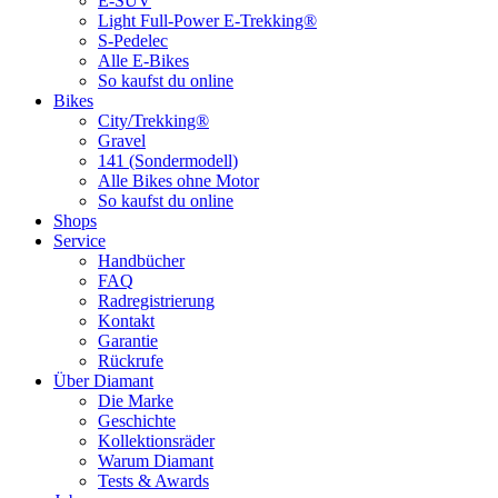
E-SUV
Light Full-Power E-Trekking®
S-Pedelec
Alle E-Bikes
So kaufst du online
Bikes
City/Trekking®
Gravel
141 (Sondermodell)
Alle Bikes ohne Motor
So kaufst du online
Shops
Service
Handbücher
FAQ
Radregistrierung
Kontakt
Garantie
Rückrufe
Über Diamant
Die Marke
Geschichte
Kollektionsräder
Warum Diamant
Tests & Awards