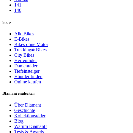
141
140
Shop
Alle Bikes
E-Bikes
Bikes ohne Motor
Trekking® Bikes
City Bikes
Herrenräder
Damenräder
Tiefeinsteiger
Händler finden
Online kaufen
Diamant entdecken
Über Diamant
Geschichte
Kollektionsräder
Blog
Warum Diamant?
Tests & Awards