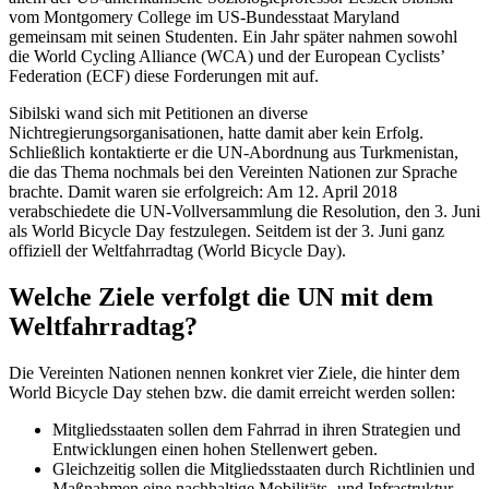
vom Montgomery College im US-Bundesstaat Maryland
gemeinsam mit seinen Studenten. Ein Jahr später nahmen sowohl
die World Cycling Alliance (WCA) und der European Cyclists’
Federation (ECF) diese Forderungen mit auf.
Sibilski wand sich mit Petitionen an diverse
Nichtregierungsorganisationen, hatte damit aber kein Erfolg.
Schließlich kontaktierte er die UN-Abordnung aus Turkmenistan,
die das Thema nochmals bei den Vereinten Nationen zur Sprache
brachte. Damit waren sie erfolgreich: Am 12. April 2018
verabschiedete die UN-Vollversammlung die Resolution, den 3. Juni
als World Bicycle Day festzulegen. Seitdem ist der 3. Juni ganz
offiziell der Weltfahrradtag (World Bicycle Day).
Welche Ziele verfolgt die UN mit dem
Weltfahrradtag?
Die Vereinten Nationen nennen konkret vier Ziele, die hinter dem
World Bicycle Day stehen bzw. die damit erreicht werden sollen:
Mitgliedsstaaten sollen dem Fahrrad in ihren Strategien und
Entwicklungen einen hohen Stellenwert geben.
Gleichzeitig sollen die Mitgliedsstaaten durch Richtlinien und
Maßnahmen eine nachhaltige Mobilitäts- und Infrastruktur