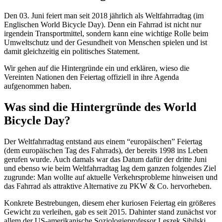
Den 03. Juni feiert man seit 2018 jährlich als Weltfahrradtag (im
Englischen World Bicycle Day). Denn ein Fahrrad ist nicht nur
irgendein Transportmittel, sondern kann eine wichtige Rolle beim
Umweltschutz und der Gesundheit von Menschen spielen und ist
damit gleichzeitig ein politisches Statement.
Wir gehen auf die Hintergründe ein und erklären, wieso die
Vereinten Nationen den Feiertag offiziell in ihre Agenda
aufgenommen haben.
Was sind die Hintergründe des World
Bicycle Day?
Der Weltfahrradtag entstand aus einem “europäischen” Feiertag
(dem europäischen Tag des Fahrrads), der bereits 1998 ins Leben
gerufen wurde. Auch damals war das Datum dafür der dritte Juni
und ebenso wie beim Weltfahrradtag lag dem ganzen folgendes Ziel
zugrunde: Man wollte auf aktuelle Verkehrsprobleme hinweisen und
das Fahrrad als attraktive Alternative zu PKW & Co. hervorheben.
Konkrete Bestrebungen, diesem eher kuriosen Feiertag ein größeres
Gewicht zu verleihen, gab es seit 2015. Dahinter stand zunächst vor
allem der US-amerikanische Soziologieprofessor Leszek Sibilski