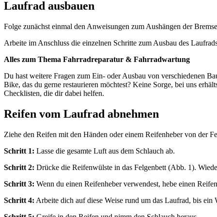
Laufrad ausbauen
Folge zunächst einmal den Anweisungen zum Aushängen der Bremse
Arbeite im Anschluss die einzelnen Schritte zum Ausbau des Laufrad
Alles zum Thema Fahrradreparatur & Fahrradwartung
Du hast weitere Fragen zum Ein- oder Ausbau von verschiedenen Baute
Bike, das du gerne restaurieren möchtest? Keine Sorge, bei uns erhäl
Checklisten, die dir dabei helfen.
Reifen vom Laufrad abnehmen
Ziehe den Reifen mit den Händen oder einem Reifenheber von der F
Schritt 1:
Lasse die gesamte Luft aus dem Schlauch ab.
Schritt 2:
Drücke die Reifenwülste in das Felgenbett (Abb. 1). Wied
Schritt 3:
Wenn du einen Reifenheber verwendest, hebe einen Reifenw
Schritt 4:
Arbeite dich auf diese Weise rund um das Laufrad, bis ein Wu
Schritt 5:
Greife in den Reifen und nimm den Schlauch heraus.