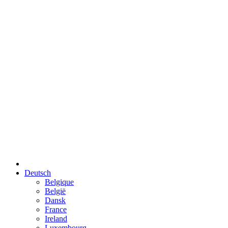
Deutsch
Belgique
België
Dansk
France
Ireland
Luxembourg