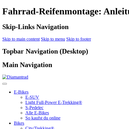
Fahrrad-Reifenmontage: Anleit
Skip-Links Navigation
Skip to main content
Skip to menu
Skip to footer
Topbar Navigation (Desktop)
Main Navigation
E-Bikes
E-SUV
Light Full-Power E-Trekking®
S-Pedelec
Alle E-Bikes
So kaufst du online
Bikes
City/Trekking®